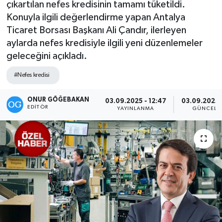
çıkartılan nefes kredisinin tamamı tüketildi.
Konuyla ilgili değerlendirme yapan Antalya
Kültür-Sanat
Ticaret Borsası Başkanı Ali Çandır, ilerleyen
aylarda nefes kredisiyle ilgili yeni düzenlemeler
Magazin
geleceğini açıkladı.
Özel haberler
#Nefes kredisi
Sağlık
ONUR GÖĞEBAKAN
03.09.2025 - 12:47
03.09.2025 
EDITÖR
YAYINLANMA
GÜNCELL
Siyaset
Spor