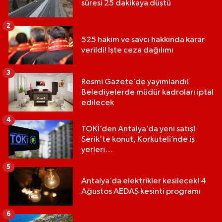
süresi 25 dakikaya düştü
2
525 hakim ve savcı hakkında karar
verildi! İşte ceza dağılımı
3
Resmi Gazete’de yayımlandı!
Belediyelerde müdür kadroları iptal
edilecek
4
TOKİ’den Antalya’da yeni satış!
Serik’te konut, Korkuteli’nde iş
yerleri…
5
Antalya’da elektrikler kesilecek! 4
Ağustos AEDAŞ kesinti programı
6