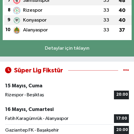
7
Samsunspor
33
48
8
Rizespor
33
40
9
Konyaspor
33
40
10
Alanyaspor
33
37
Detaylar için tıklayın
Süper Lig Fikstür
15 Mayıs, Cuma
Rizespor - Beşiktaş
20:00
16 Mayıs, Cumartesi
Fatih Karagümrük - Alanyaspor
17:00
Gaziantep FK - Başakşehir
20:00