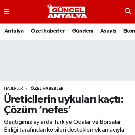
Antalya
Nöbetçi Eczaneler
Antalya
Özel haberler
Gündem
Asayiş
Eko
Asayiş
Hava Durumu
Bilim-Teknoloji
Namaz Vakitleri
Çevre
Trafik Durumu
Dünya
Süper Lig Puan Durumu ve Fikstür
HABERLER
ÖZEL HABERLER
Üreticilerin uykuları kaçtı:
Eğitim
Tüm Manşetler
Çözüm ‘nefes’
Ekonomi
Son Dakika Haberleri
Geçtiğimiz aylarda Türkiye Odalar ve Borsalar
Birliği tarafından kobileri desteklemek amacıyla
Gündem
Haber Arşivi