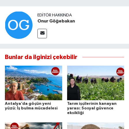
EDITÖR HAKKINDA
Onur Göğebakan
Bunlar da ilginizi çekebilir
Antalya’da göçün yeni
Tarım işçilerinin kanayan
yüzü: İş bulma mücadelesi
yarası: Sosyal güvence
eksikliği