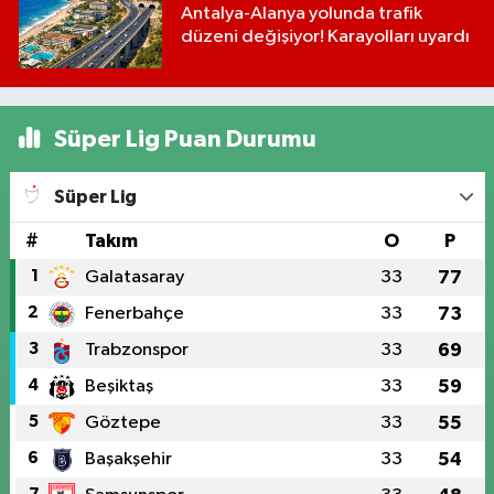
Antalya-Alanya yolunda trafik
düzeni değişiyor! Karayolları uyardı
Süper Lig Puan Durumu
Süper Lig
#
Takım
O
P
1
Galatasaray
33
77
2
Fenerbahçe
33
73
3
Trabzonspor
33
69
4
Beşiktaş
33
59
5
Göztepe
33
55
6
Başakşehir
33
54