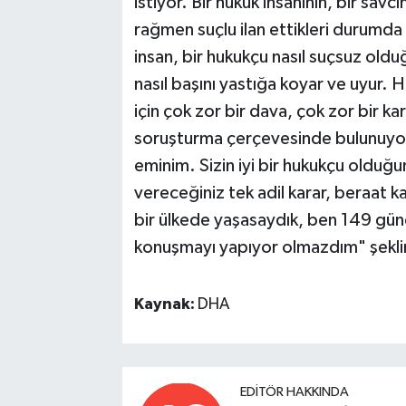
istiyor. Bir hukuk insanının, bir sav
rağmen suçlu ilan ettikleri durumda na
insan, bir hukukçu nasıl suçsuz oldu
nasıl başını yastığa koyar ve uyur. 
için çok zor bir dava, çok zor bir k
soruşturma çerçevesinde bulunuyor
eminim. Sizin iyi bir hukukçu olduğu
vereceğiniz tek adil karar, beraat k
bir ülkede yaşasaydık, ben 149 g
konuşmayı yapıyor olmazdım" şekli
Kaynak:
DHA
EDITÖR HAKKINDA