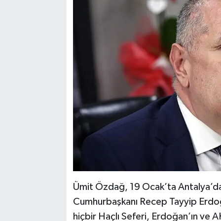
Ümit Özdağ, 19 Ocak’ta Antalya’da pa
Cumhurbaşkanı Recep Tayyip Erdoğa
hiçbir Haçlı Seferi, Erdoğan’ın ve A