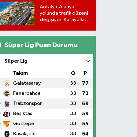
Antalya-Alanya
yolunda trafik düzeni
değişiyor! Karayolları
uyardı
Süper Lig Puan Durumu
Süper Lig
#
Takım
O
P
1
Galatasaray
33
77
2
Fenerbahçe
33
73
3
Trabzonspor
33
69
4
Beşiktaş
33
59
5
Göztepe
33
55
6
Başakşehir
33
54