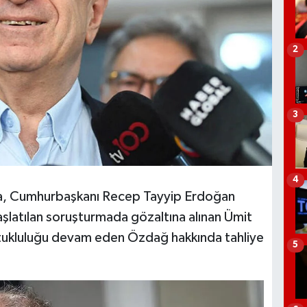
2
3
4
ca, Cumhurbaşkanı Recep Tayyip Erdoğan
 başlatılan soruşturmada gözaltına alınan Ümit
utukluluğu devam eden Özdağ hakkında tahliye
5