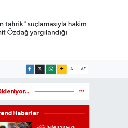
n tahrik" suçlamasıyla hakim
mit Özdağ yargılandığı
-
+
A
A
ükleniyor...
rend Haberler
525 hakim ve savcı