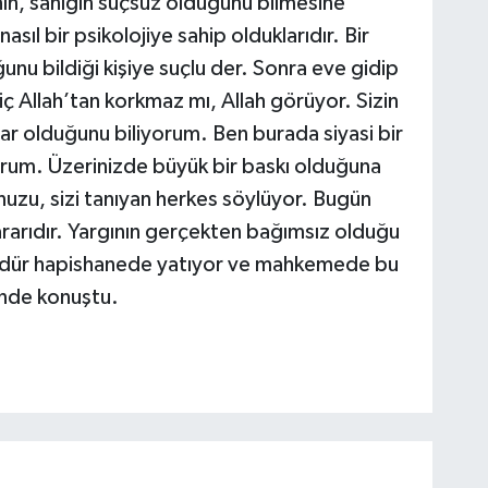
cının, sanığın suçsuz olduğunu bilmesine
sıl bir psikolojiye sahip olduklarıdır. Bir
ğunu bildiği kişiye suçlu der. Sonra eve gidip
Hiç Allah’tan korkmaz mı, Allah görüyor. Sizin
arar olduğunu biliyorum. Ben burada siyasi bir
um. Üzerinizde büyük bir baskı olduğuna
nuzu, sizi tanıyan herkes söylüyor. Bugün
ararıdır. Yargının gerçekten bağımsız olduğu
ündür hapishanede yatıyor ve mahkemede bu
nde konuştu.