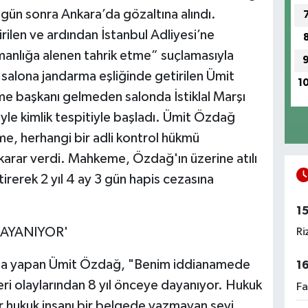
 gün sonra Ankara’da gözaltına alındı.
ilen ve ardından İstanbul Adliyesi’ne
manlığa alenen tahrik etme” suçlamasıyla
 salona jandarma eşliğinde getirilen Ümit
1
me başkanı gelmeden salonda İstiklal Marşı
yle kimlik tespitiyle başladı. Ümit Özdağ
me, herhangi bir adli kontrol hükmü
arar verdi. Mahkeme, Özdağ'ın üzerine atılı
rerek 2 yıl 4 ay 3 gün hapis cezasına
1
DAYANIYOR'
Ri
unma yapan Ümit Özdağ, "Benim iddianamede
1
eri olaylarından 8 yıl önceye dayanıyor. Hukuk
Fa
ir hukuk insanı bir belgede yazmayan şeyi