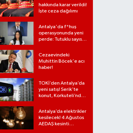
hakkında karar verildi!
İşte ceza dağılımı
Antalya'da f*huş
operasyonunda yeni
perde: Tutuklu sayısı
7'ye yükseldi
Cezaevindeki
Muhittin Böcek'e acı
haber!
TOKİ’den Antalya’da
yeni satış! Serik’te
konut, Korkuteli’nde
iş yerleri…
Antalya’da elektrikler
kesilecek! 4 Ağustos
AEDAŞ kesinti
programı