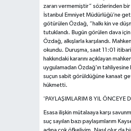
zararı vermemiştir” sözlerinden bir
İstanbul Emniyet Müdürlüğü’ne getir
götürülen Özdağ, “halkı kin ve düş
tutuklandı. Bugün görülen dava için
Özdağ, alkışlarla karşılandı. Mahke
okundu. Duruşma, saat 11:01 itibari
hakkındaki kararını açıklayan mahke
uygulamadan Özdağ'ın tahliyesine k
suçun sabit görüldüğüne kanaat geti
hükmetti.
'PAYLAŞIMLARIM 8 YIL ÖNCEYE 
Esasa ilişkin mütalaaya karşı sav
suç sayılan bazı paylaşımlarım Kays
adına çok öfkeliyim. Nasıl olur da b