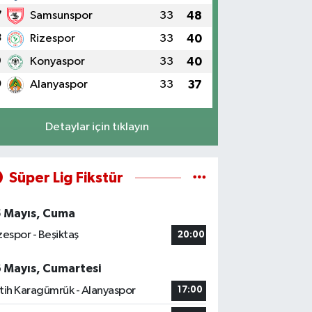
7
Samsunspor
33
48
8
Rizespor
33
40
9
Konyaspor
33
40
0
Alanyaspor
33
37
Detaylar için tıklayın
Süper Lig Fikstür
5 Mayıs, Cuma
zespor - Beşiktaş
20:00
6 Mayıs, Cumartesi
tih Karagümrük - Alanyaspor
17:00