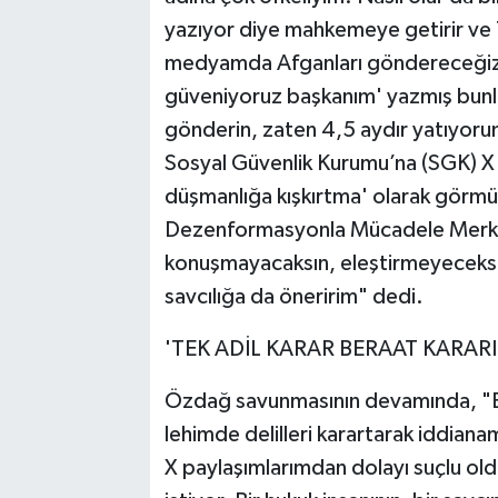
yazıyor diye mahkemeye getirir ve Tü
medyamda Afganları göndereceğiz ya
güveniyoruz başkanım' yazmış bunl
gönderin, zaten 4,5 aydır yatıyorum
Sosyal Güvenlik Kurumu’na (SGK) X 
düşmanlığa kışkırtma' olarak görmü
Dezenformasyonla Mücadele Merkezi
konuşmayacaksın, eleştirmeyeceksin.
savcılığa da öneririm" dedi.
'TEK ADİL KARAR BERAAT KARARI
Özdağ savunmasının devamında, "Be
lehimde delilleri karartarak iddiana
X paylaşımlarımdan dolayı suçlu ol