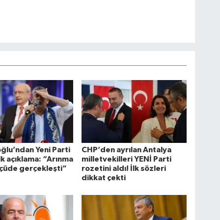
oğlu’ndan Yeni Parti
CHP’den ayrılan Antalya
ilk açıklama: “Arınma
milletvekilleri YENİ Parti
çüde gerçekleşti”
rozetini aldı! İlk sözleri
dikkat çekti