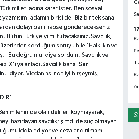
Ga
rk milleti adına karar ister. Ben sosyal
Sa
zmışım, adamın birisi de ‘Biz bir tek sana
ardan dolayı beni hapse gönderecekseniz
1
. Bütün Türkiye’yi mi tutacaksınız.Savcılık,
Ka
üzerinden sorduğum soruyu bile 'Halkı kin ve
Fe
ş. 'Bu doğru mu' diye sordum. Savcılık ve
Tr
 X’i yalanladı.Savcılık bana 'Sen
' diyor. Vicdan aslında iyi birşeymiş,
Ka
An
DIR'
nim lehimde olan delilleri koymayarak,
meyi hazırlayan savcılık; şimdi de suç olmayan
duğumu iddia ediyor ve cezalandırılmamı