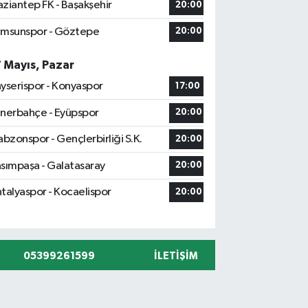
ziantep FK - Başakşehir
20:00
msunspor - Göztepe
20:00
7 Mayıs, Pazar
yserispor - Konyaspor
17:00
nerbahçe - Eyüpspor
20:00
abzonspor - Gençlerbirliği S.K.
20:00
sımpaşa - Galatasaray
20:00
talyaspor - Kocaelispor
20:00
05399261599
İLETIŞIM