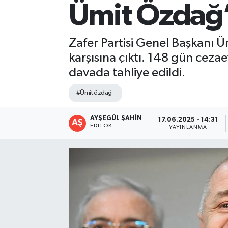
Ümit Özdağ’a
Kültür-Sanat
Zafer Partisi Genel Başkanı 
Magazin
karşısına çıktı. 148 gün ceza
Özel haberler
davada tahliye edildi.
#Ümit özdağ
Sağlık
AYŞEGÜL ŞAHIN
17.06.2025 - 14:31
Siyaset
EDITÖR
YAYINLANMA
Spor