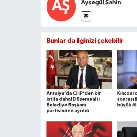
Ayşegül Şahin
Bunlar da ilginizi çekebilir
Antalya’da CHP’den bir
Kılıçdar
istifa daha! Döşemealtı
sonrası 
Belediye Başkanı
büyük öl
partisinden ayrıldı