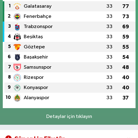
1
Galatasaray
33
77
2
Fenerbahçe
33
73
3
Trabzonspor
33
69
4
Beşiktaş
33
59
5
Göztepe
33
55
6
Başakşehir
33
54
7
Samsunspor
33
48
8
Rizespor
33
40
9
Konyaspor
33
40
10
Alanyaspor
33
37
Detaylar için tıklayın