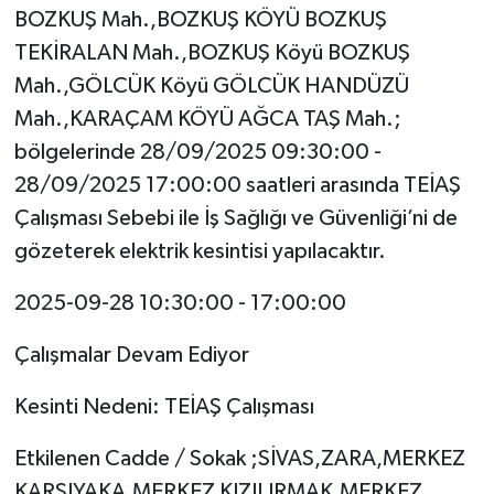
BOZKUŞ Mah.,BOZKUŞ KÖYÜ BOZKUŞ
TEKİRALAN Mah.,BOZKUŞ Köyü BOZKUŞ
Mah.,GÖLCÜK Köyü GÖLCÜK HANDÜZÜ
Mah.,KARAÇAM KÖYÜ AĞCA TAŞ Mah.;
bölgelerinde 28/09/2025 09:30:00 -
28/09/2025 17:00:00 saatleri arasında TEİAŞ
Çalışması Sebebi ile İş Sağlığı ve Güvenliği’ni de
gözeterek elektrik kesintisi yapılacaktır.
2025-09-28 10:30:00 - 17:00:00
Çalışmalar Devam Ediyor
Kesinti Nedeni: TEİAŞ Çalışması
Etkilenen Cadde / Sokak ;SİVAS,ZARA,MERKEZ
KARŞIYAKA,MERKEZ KIZILIRMAK,MERKEZ