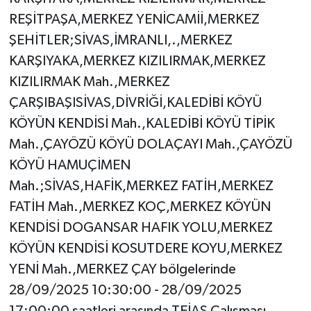
REŞİTPAŞA,MERKEZ YENİCAMİİ,MERKEZ
ŞEHİTLER;SİVAS,İMRANLI,.,MERKEZ
KARŞIYAKA,MERKEZ KIZILIRMAK,MERKEZ
KIZILIRMAK Mah.,MERKEZ
ÇARŞIBAŞISİVAS,DİVRİĞİ,KALEDİBİ KÖYÜ
KÖYÜN KENDİSİ Mah.,KALEDİBİ KÖYÜ TİPİK
Mah.,ÇAYÖZÜ KÖYÜ DOLAÇAYI Mah.,ÇAYÖZÜ
KÖYÜ HAMUÇİMEN
Mah.;SİVAS,HAFİK,MERKEZ FATİH,MERKEZ
FATİH Mah.,MERKEZ KOÇ,MERKEZ KÖYÜN
KENDİSİ DOGANSAR HAFIK YOLU,MERKEZ
KÖYÜN KENDİSİ KOSUTDERE KOYU,MERKEZ
YENİ Mah.,MERKEZ ÇAY bölgelerinde
28/09/2025 10:30:00 - 28/09/2025
17:00:00 saatleri arasında TEİAŞ Çalışması