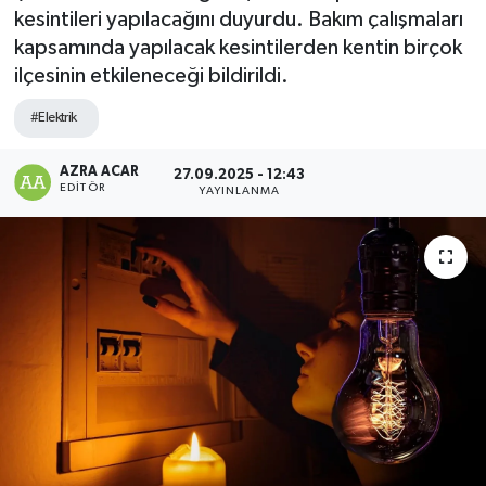
kesintileri yapılacağını duyurdu. Bakım çalışmaları
Kültür-Sanat
kapsamında yapılacak kesintilerden kentin birçok
ilçesinin etkileneceği bildirildi.
Magazin
#Elektrik
Özel haberler
AZRA ACAR
27.09.2025 - 12:43
EDITÖR
YAYINLANMA
Sağlık
Siyaset
Spor