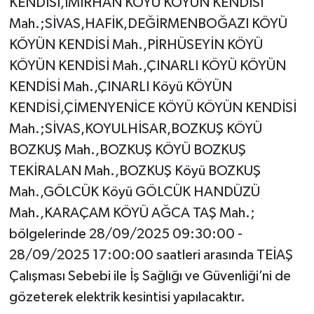
KENDİSİ,İMİRHAN KÖYÜ KÖYÜN KENDİSİ
Mah.;SİVAS,HAFİK,DEĞİRMENBOĞAZI KÖYÜ
KÖYÜN KENDİSİ Mah.,PİRHÜSEYİN KÖYÜ
KÖYÜN KENDİSİ Mah.,ÇINARLI KÖYÜ KÖYÜN
KENDİSİ Mah.,ÇINARLI Köyü KÖYÜN
KENDİSİ,ÇİMENYENİCE KÖYÜ KÖYÜN KENDİSİ
Mah.;SİVAS,KOYULHİSAR,BOZKUŞ KÖYÜ
BOZKUŞ Mah.,BOZKUŞ KÖYÜ BOZKUŞ
TEKİRALAN Mah.,BOZKUŞ Köyü BOZKUŞ
Mah.,GÖLCÜK Köyü GÖLCÜK HANDÜZÜ
Mah.,KARAÇAM KÖYÜ AĞCA TAŞ Mah.;
bölgelerinde 28/09/2025 09:30:00 -
28/09/2025 17:00:00 saatleri arasında TEİAŞ
Çalışması Sebebi ile İş Sağlığı ve Güvenliği’ni de
gözeterek elektrik kesintisi yapılacaktır.