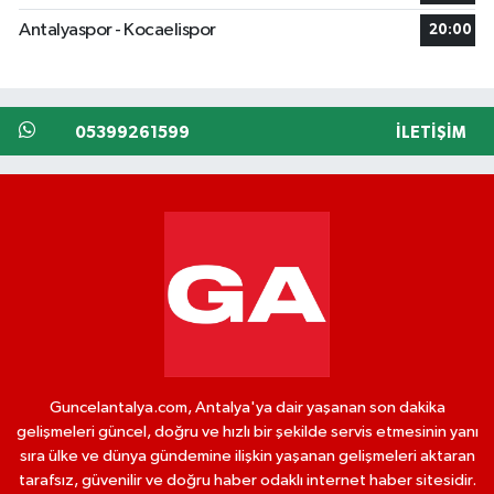
Antalyaspor - Kocaelispor
20:00
05399261599
İLETIŞIM
Guncelantalya.com, Antalya'ya dair yaşanan son dakika
gelişmeleri güncel, doğru ve hızlı bir şekilde servis etmesinin yanı
sıra ülke ve dünya gündemine ilişkin yaşanan gelişmeleri aktaran
tarafsız, güvenilir ve doğru haber odaklı internet haber sitesidir.