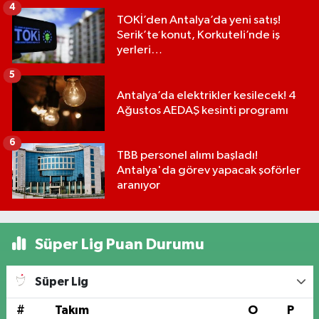
4
TOKİ’den Antalya’da yeni satış!
Serik’te konut, Korkuteli’nde iş
yerleri…
5
Antalya’da elektrikler kesilecek! 4
Ağustos AEDAŞ kesinti programı
6
TBB personel alımı başladı!
Antalya'da görev yapacak şoförler
aranıyor
Süper Lig Puan Durumu
Süper Lig
#
Takım
O
P