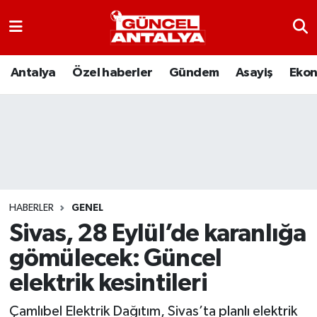
Antalya
Nöbetçi Eczaneler
Antalya
Özel haberler
Gündem
Asayiş
Eko
Asayiş
Hava Durumu
Bilim-Teknoloji
Namaz Vakitleri
Çevre
Trafik Durumu
Dünya
Süper Lig Puan Durumu ve Fikstür
HABERLER
GENEL
Sivas, 28 Eylül’de karanlığa
Eğitim
Tüm Manşetler
gömülecek: Güncel
Ekonomi
Son Dakika Haberleri
elektrik kesintileri
Gündem
Haber Arşivi
Çamlıbel Elektrik Dağıtım, Sivas’ta planlı elektrik