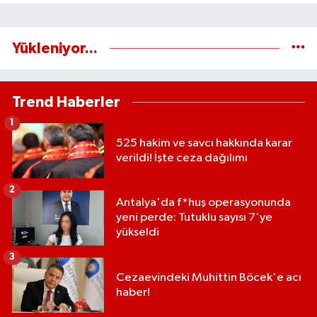
Yükleniyor...
Trend Haberler
1
525 hakim ve savcı hakkında karar
verildi! İşte ceza dağılımı
2
Antalya'da f*huş operasyonunda
yeni perde: Tutuklu sayısı 7'ye
yükseldi
3
Cezaevindeki Muhittin Böcek'e acı
haber!