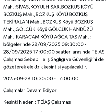
Mah.;SİVAS,KOYULHİSAR,BOZKUŞ KÖYÜ
BOZKUŞ Mah.,BOZKUŞ KÖYÜ BOZKUŞ
TEKİRALAN Mah.,BOZKUŞ Köyü BOZKUŞ
Mah.,GÖLCÜK Köyü GÖLCÜK HANDÜZÜ
Mah.,KARAÇAM KÖYÜ AĞCA TAŞ Mah.;
bölgelerinde 28/09/2025 09:30:00 -
28/09/2025 17:00:00 saatleri arasında TEİAŞ
Çalışması Sebebi ile İş Sağlığı ve Güvenliği’ni de
gözeterek elektrik kesintisi yapılacaktır.
2025-09-28 10:30:00 - 17:00:00
Çalışmalar Devam Ediyor
Kesinti Nedeni: TEİAŞ Çalışması