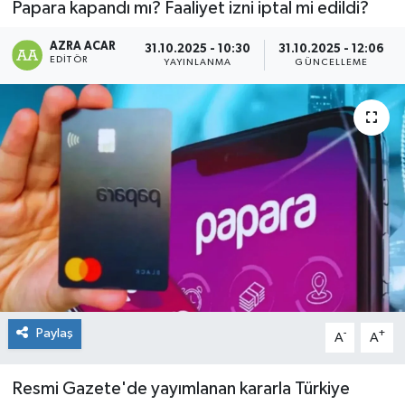
Papara kapandı mı? Faaliyet izni iptal mi edildi?
Kültür-Sanat
AZRA ACAR
31.10.2025 - 10:30
31.10.2025 - 12:06
EDITÖR
YAYINLANMA
GÜNCELLEME
Magazin
Özel haberler
Sağlık
Siyaset
Spor
Paylaş
-
+
A
A
Resmi Gazete'de yayımlanan kararla Türkiye