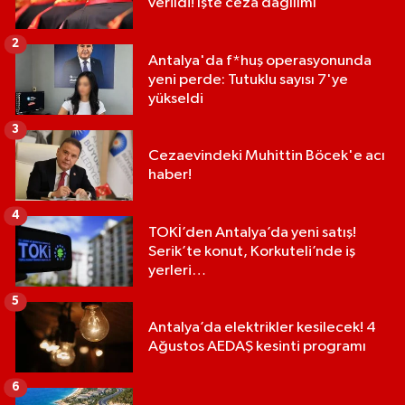
verildi! İşte ceza dağılımı
2
Antalya'da f*huş operasyonunda
yeni perde: Tutuklu sayısı 7'ye
yükseldi
3
Cezaevindeki Muhittin Böcek'e acı
haber!
4
TOKİ’den Antalya’da yeni satış!
Serik’te konut, Korkuteli’nde iş
yerleri…
5
Antalya’da elektrikler kesilecek! 4
Ağustos AEDAŞ kesinti programı
6