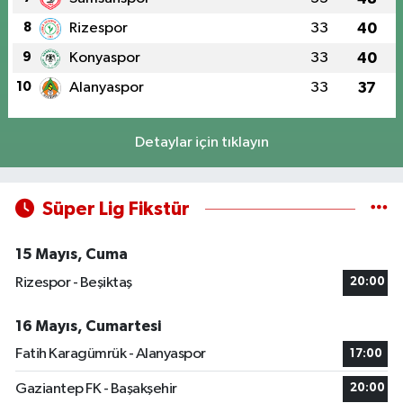
8
Rizespor
33
40
9
Konyaspor
33
40
10
Alanyaspor
33
37
Detaylar için tıklayın
Süper Lig Fikstür
15 Mayıs, Cuma
Rizespor - Beşiktaş
20:00
16 Mayıs, Cumartesi
Fatih Karagümrük - Alanyaspor
17:00
Gaziantep FK - Başakşehir
20:00