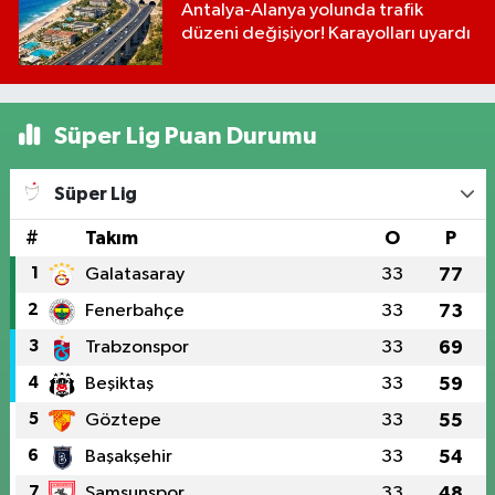
Antalya-Alanya yolunda trafik
düzeni değişiyor! Karayolları uyardı
Süper Lig Puan Durumu
Süper Lig
#
Takım
O
P
1
Galatasaray
33
77
2
Fenerbahçe
33
73
3
Trabzonspor
33
69
4
Beşiktaş
33
59
5
Göztepe
33
55
6
Başakşehir
33
54
7
Samsunspor
33
48