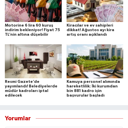
Motorine 6 lira 60 kuruş
Kiracılar ve ev sahipleri
indirim bekleniyor! Fiyat 75
dikkat! Ağustos ayı kira
TL’nin altına düşebilir
artış oranı açıklandı
Resmi Gazete’de
Kamuya personel alımında
yayımlandı! Belediyelerde
hareketlilik: İki kurumdan
müdür kadroları iptal
bin 881 kadro için
edilecek
başvurular başladı
Yorumlar