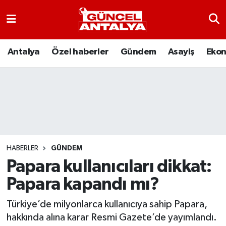
Antalya
Nöbetçi Eczaneler
Antalya
Özel haberler
Gündem
Asayiş
Eko
Asayiş
Hava Durumu
Bilim-Teknoloji
Namaz Vakitleri
Çevre
Trafik Durumu
Dünya
Süper Lig Puan Durumu ve Fikstür
HABERLER
GÜNDEM
Papara kullanıcıları dikkat:
Eğitim
Tüm Manşetler
Papara kapandı mı?
Ekonomi
Son Dakika Haberleri
Türkiye’de milyonlarca kullanıcıya sahip Papara,
hakkında alına karar Resmi Gazete’de yayımlandı.
Gündem
Haber Arşivi