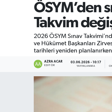
ÖSYM’den sın
Kültür-Sanat
Takvim değiş
Magazin
Özel haberler
2026 ÖSYM Sınav Takvimi’nde
ve Hükümet Başkanları Zirve
Sağlık
tarihleri yeniden planlanırken,
Siyaset
AZRA ACAR
03.06.2026 - 10:17
EDITÖR
YAYINLANMA
O
Spor