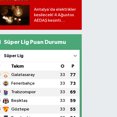
iş yerleri…
Antalya’da elektrikler
kesilecek! 4 Ağustos
AEDAŞ kesinti
programı
Süper Lig Puan Durumu
Süper Lig
#
Takım
O
P
1
Galatasaray
33
77
2
Fenerbahçe
33
73
3
Trabzonspor
33
69
4
Beşiktaş
33
59
5
Göztepe
33
55