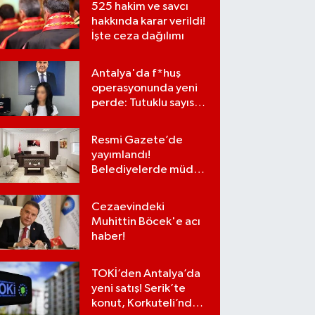
525 hakim ve savcı
hakkında karar verildi!
İşte ceza dağılımı
Antalya'da f*huş
operasyonunda yeni
perde: Tutuklu sayısı
7'ye yükseldi
Resmi Gazete’de
yayımlandı!
Belediyelerde müdür
kadroları iptal
edilecek
Cezaevindeki
Muhittin Böcek'e acı
haber!
TOKİ’den Antalya’da
yeni satış! Serik’te
konut, Korkuteli’nde