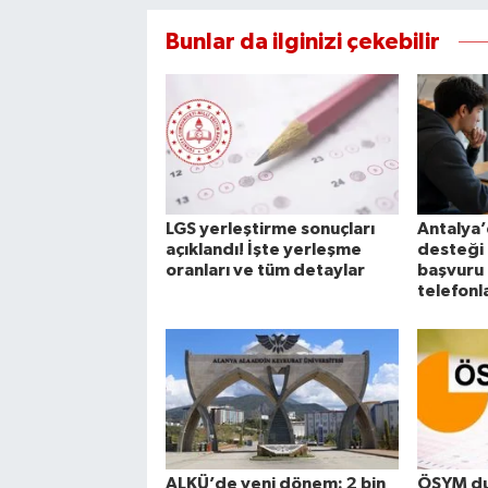
Bunlar da ilginizi çekebilir
LGS yerleştirme sonuçları
Antalya’
açıklandı! İşte yerleşme
desteği 
oranları ve tüm detaylar
başvuru 
telefonl
ALKÜ’de yeni dönem: 2 bin
ÖSYM du