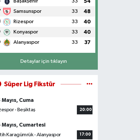
6
Başakşehir
33
54
7
Samsunspor
33
48
8
Rizespor
33
40
9
Konyaspor
33
40
0
Alanyaspor
33
37
Detaylar için tıklayın
Süper Lig Fikstür
5 Mayıs, Cuma
zespor - Beşiktaş
20:00
6 Mayıs, Cumartesi
tih Karagümrük - Alanyaspor
17:00