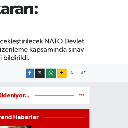
ararı:
ekleştirilecek NATO Devlet
 düzenleme kapsamında sınav
bildirildi.
-
+
A
A
ükleniyor...
rend Haberler