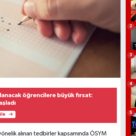
2
3
4
lanacak öğrencilere büyük fırsat:
aşladı
5
üle
yönelik alınan tedbirler kapsamında ÖSYM