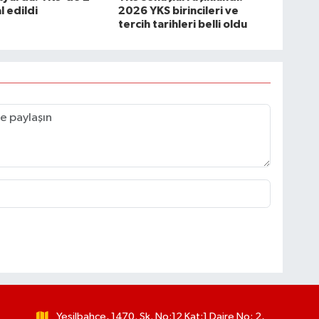
l edildi
2026 YKS birincileri ve
tercih tarihleri belli oldu
Yeşilbahçe, 1470. Sk. No:12 Kat:1 Daire No: 2,