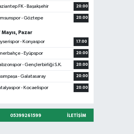
ziantep FK - Başakşehir
20:00
msunspor - Göztepe
20:00
7 Mayıs, Pazar
yserispor - Konyaspor
17:00
nerbahçe - Eyüpspor
20:00
abzonspor - Gençlerbirliği S.K.
20:00
sımpaşa - Galatasaray
20:00
talyaspor - Kocaelispor
20:00
05399261599
İLETIŞIM