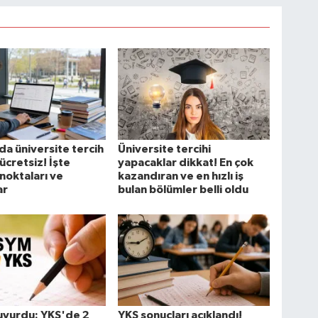
da üniversite tercih
Üniversite tercihi
ücretsiz! İşte
yapacaklar dikkat! En çok
noktaları ve
kazandıran ve en hızlı iş
ar
bulan bölümler belli oldu
yurdu: YKS'de 2
YKS sonuçları açıklandı!