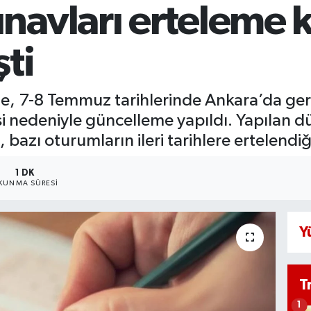
avları erteleme k
ti
, 7-8 Temmuz tarihlerinde Ankara’da gerç
si nedeniyle güncelleme yapıldı. Yapılan
 bazı oturumların ileri tarihlere ertelendiği 
1 DK
KUNMA SÜRESI
Y
T
1