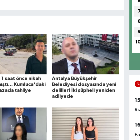
1
1 saat önce nikah
Antalya Büyükşehir
ıştı... Kumluca'daki
Belediyesi dosyasında yeni
azada tahliye
deliller! İki şüpheli yeniden
adliyede
1
Ri
1
Fa