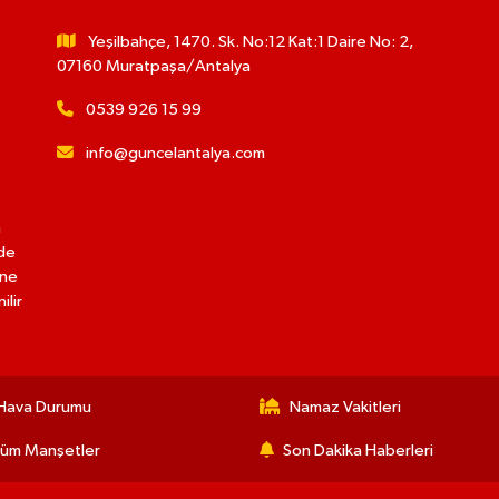
Yeşilbahçe, 1470. Sk. No:12 Kat:1 Daire No: 2,
07160 Muratpaşa/Antalya
0539 926 15 99
info@guncelantalya.com
n
lde
ine
ilir
Hava Durumu
Namaz Vakitleri
üm Manşetler
Son Dakika Haberleri