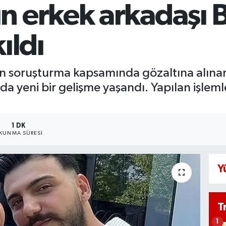
n erkek arkadaşı 
ıldı
 soruşturma kapsamında gözaltına alınan
a yeni bir gelişme yaşandı. Yapılan işleml
1 DK
KUNMA SÜRESI
Y
T
1