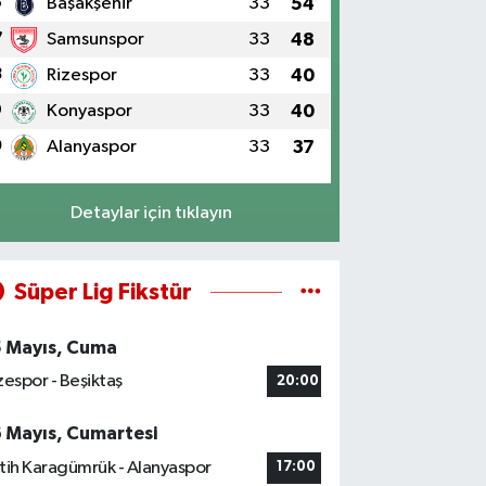
6
Başakşehir
33
54
7
Samsunspor
33
48
8
Rizespor
33
40
9
Konyaspor
33
40
0
Alanyaspor
33
37
Detaylar için tıklayın
Süper Lig Fikstür
5 Mayıs, Cuma
zespor - Beşiktaş
20:00
6 Mayıs, Cumartesi
tih Karagümrük - Alanyaspor
17:00