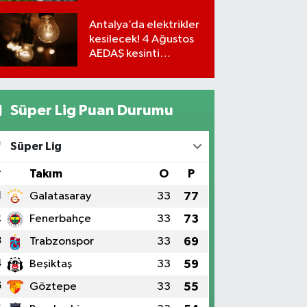
iş yerleri…
Antalya’da elektrikler
kesilecek! 4 Ağustos
AEDAŞ kesinti
programı
Süper Lig Puan Durumu
Süper Lig
#
Takım
O
P
1
Galatasaray
33
77
2
Fenerbahçe
33
73
3
Trabzonspor
33
69
4
Beşiktaş
33
59
5
Göztepe
33
55