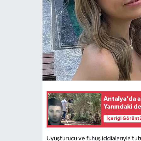
Antalya’da a
Yanındaki de
İçeriği Görünt
Uyuşturucu ve fuhuş iddialarıyla t