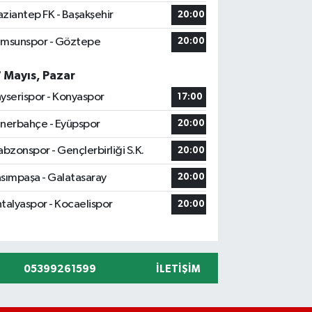
ziantep FK - Başakşehir
20:00
msunspor - Göztepe
20:00
7 Mayıs, Pazar
yserispor - Konyaspor
17:00
nerbahçe - Eyüpspor
20:00
abzonspor - Gençlerbirliği S.K.
20:00
sımpaşa - Galatasaray
20:00
talyaspor - Kocaelispor
20:00
05399261599
İLETIŞIM