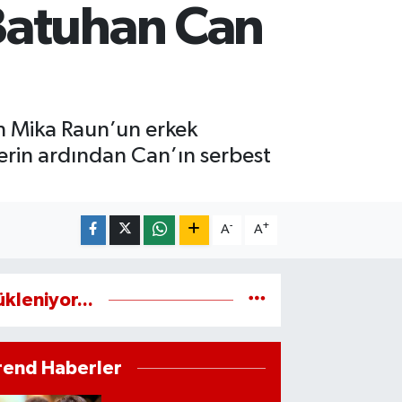
Batuhan Can
 Mika Raun’un erkek
erin ardından Can’ın serbest
-
+
A
A
ükleniyor...
rend Haberler