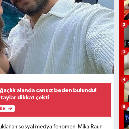
2
3
4
ğaçlık alanda cansız beden bulundu!
taylar dikkat çekti
5
üle
utuklanan sosyal medya fenomeni Mika Raun