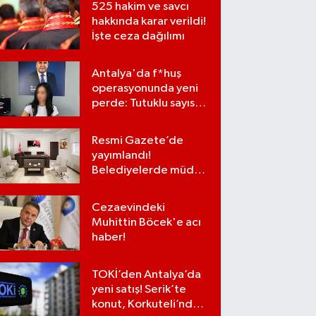
525 hakim ve savcı
hakkında karar verildi!
İşte ceza dağılımı
Antalya'da f*huş
operasyonunda yeni
perde: Tutuklu sayısı
7'ye yükseldi
Resmi Gazete’de
yayımlandı!
Belediyelerde müdür
kadroları iptal
edilecek
Cezaevindeki
Muhittin Böcek'e acı
haber!
TOKİ’den Antalya’da
yeni satış! Serik’te
konut, Korkuteli’nde