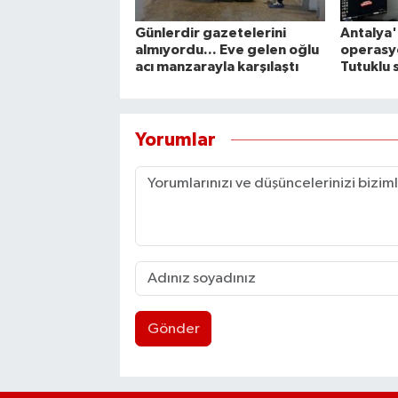
Günlerdir gazetelerini
Antalya'
almıyordu... Eve gelen oğlu
operasy
acı manzarayla karşılaştı
Tutuklu 
Yorumlar
Gönder