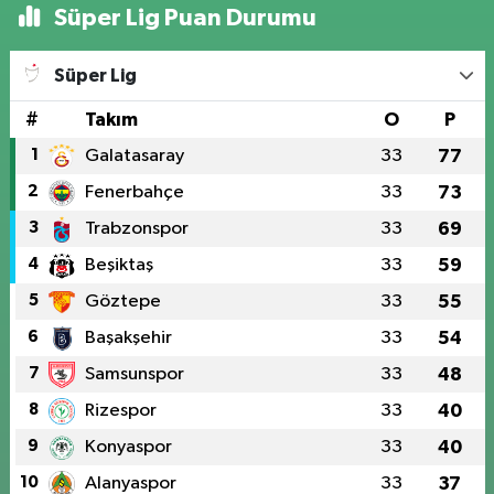
Süper Lig Puan Durumu
Süper Lig
#
Takım
O
P
1
Galatasaray
33
77
2
Fenerbahçe
33
73
3
Trabzonspor
33
69
4
Beşiktaş
33
59
5
Göztepe
33
55
6
Başakşehir
33
54
7
Samsunspor
33
48
8
Rizespor
33
40
9
Konyaspor
33
40
10
Alanyaspor
33
37