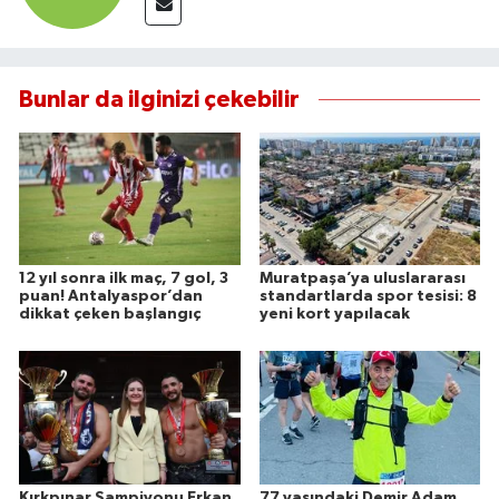
Bunlar da ilginizi çekebilir
12 yıl sonra ilk maç, 7 gol, 3
Muratpaşa’ya uluslararası
puan! Antalyaspor’dan
standartlarda spor tesisi: 8
dikkat çeken başlangıç
yeni kort yapılacak
Kırkpınar Şampiyonu Erkan
77 yaşındaki Demir Adam