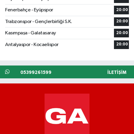
Fenerbahçe - Eyüpspor
20:00
Trabzonspor - Gençlerbirliği S.K.
20:00
Kasımpaşa - Galatasaray
20:00
Antalyaspor - Kocaelispor
20:00
05399261599
İLETIŞIM