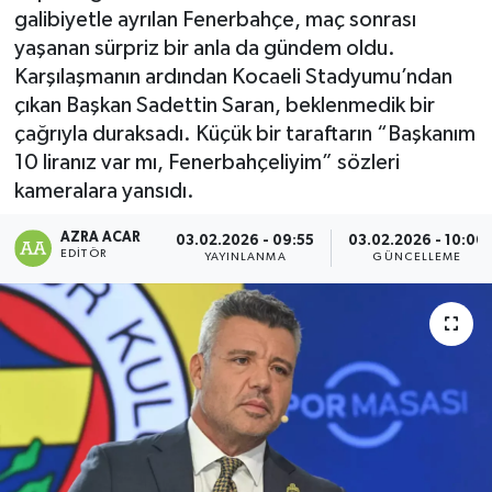
galibiyetle ayrılan Fenerbahçe, maç sonrası
Kültür-Sanat
yaşanan sürpriz bir anla da gündem oldu.
Karşılaşmanın ardından Kocaeli Stadyumu’ndan
Magazin
çıkan Başkan Sadettin Saran, beklenmedik bir
çağrıyla duraksadı. Küçük bir taraftarın “Başkanım
Özel haberler
10 liranız var mı, Fenerbahçeliyim” sözleri
kameralara yansıdı.
Sağlık
AZRA ACAR
03.02.2026 - 09:55
03.02.2026 - 10:00
EDITÖR
YAYINLANMA
GÜNCELLEME
Siyaset
Spor