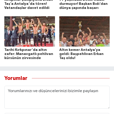
Taş’a Antalya'da tören!
durmuyor! Başkan Bıdı’dan
Vatandaşlar davet edildi
dünya çapında başarı
Tarihi Kırkpınar'da altın
Altın kemer Antalya’ya
zafer: Manavgatlı pehlivan
geldi: Başpehlivan Erkan
kürsünün zirvesinde
Taş oldu!
Yorumlar