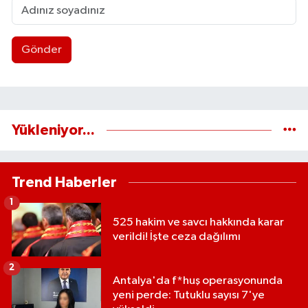
Gönder
Yükleniyor...
Trend Haberler
1
525 hakim ve savcı hakkında karar
verildi! İşte ceza dağılımı
2
Antalya'da f*huş operasyonunda
yeni perde: Tutuklu sayısı 7'ye