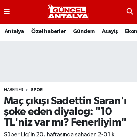
Antalya
Nöbetçi Eczaneler
Antalya
Özel haberler
Gündem
Asayiş
Eko
Asayiş
Hava Durumu
Bilim-Teknoloji
Namaz Vakitleri
Çevre
Trafik Durumu
Dünya
Süper Lig Puan Durumu ve Fikstür
HABERLER
SPOR
Maç çıkışı Sadettin Saran'ı
Eğitim
Tüm Manşetler
şoke eden diyalog: "10
Ekonomi
Son Dakika Haberleri
TL'niz var mı? Fenerliyim"
Gündem
Haber Arşivi
Süper Lig’in 20. haftasında sahadan 2-0’lık