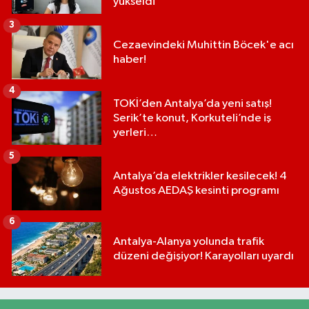
yükseldi
3
Cezaevindeki Muhittin Böcek'e acı
haber!
4
TOKİ’den Antalya’da yeni satış!
Serik’te konut, Korkuteli’nde iş
yerleri…
5
Antalya’da elektrikler kesilecek! 4
Ağustos AEDAŞ kesinti programı
6
Antalya-Alanya yolunda trafik
düzeni değişiyor! Karayolları uyardı