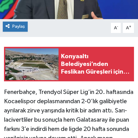
Paylaş
-
+
A
A
Konyaaltı
Belediyesi’nden
Feslikan Güreşleri için
kapsamlı hazırlık
Fenerbahçe, Trendyol Süper Lig’in 20. haftasında
Kocaelispor deplasmanından 2-0’lık galibiyetle
ayrılarak zirve yarışında kritik bir adım attı. Sarı-
lacivertliler bu sonuçla hem Galatasaray ile puan
farkını 3’e indirdi hem de ligde 20 hafta sonunda