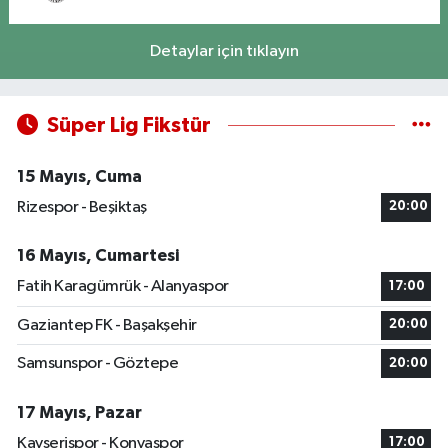
Detaylar için tıklayın
Süper Lig Fikstür
15 Mayıs, Cuma
Rizespor - Beşiktaş
20:00
16 Mayıs, Cumartesi
Fatih Karagümrük - Alanyaspor
17:00
Gaziantep FK - Başakşehir
20:00
Samsunspor - Göztepe
20:00
17 Mayıs, Pazar
Kayserispor - Konyaspor
17:00