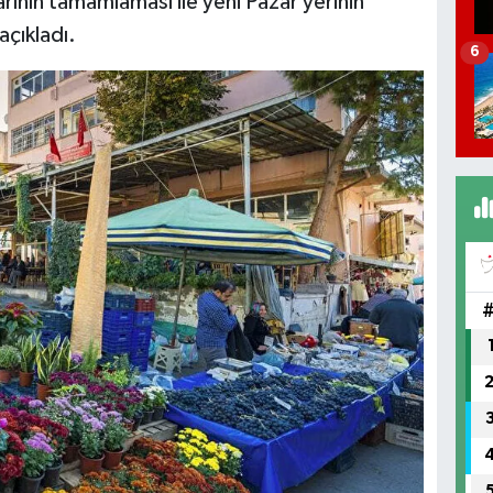
ının tamamlaması ile yeni Pazar yerinin
açıkladı.
6