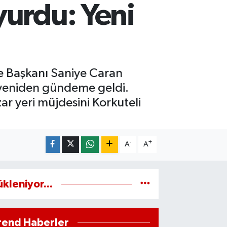
yurdu: Yeni
iye Başkanı Saniye Caran
i yeniden gündeme geldi.
ar yeri müjdesini Korkuteli
-
+
A
A
ükleniyor...
rend Haberler