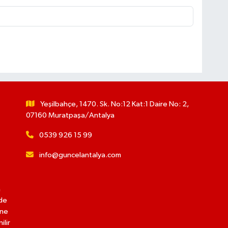
Yeşilbahçe, 1470. Sk. No:12 Kat:1 Daire No: 2,
07160 Muratpaşa/Antalya
0539 926 15 99
info@guncelantalya.com
n
lde
ine
ilir