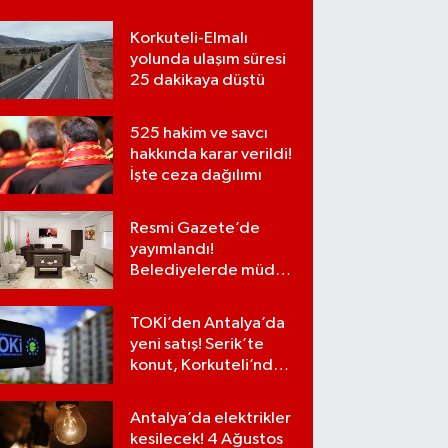
Korkuteli-Elmalı
yolunda ulaşım süresi
25 dakikaya düştü
525 hakim ve savcı
hakkında karar verildi!
İşte ceza dağılımı
Resmi Gazete’de
yayımlandı!
Belediyelerde müdür
kadroları iptal
edilecek
TOKİ’den Antalya’da
yeni satış! Serik’te
konut, Korkuteli’nde
iş yerleri…
Antalya’da elektrikler
kesilecek! 4 Ağustos