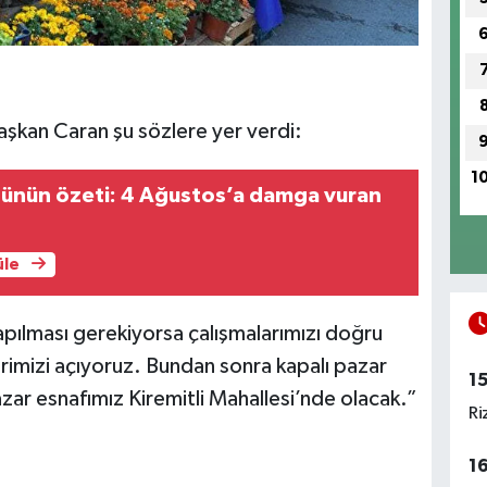
aşkan Caran şu sözlere yer verdi:
1
günün özeti: 4 Ağustos’a damga vuran
üle
pılması gerekiyorsa çalışmalarımızı doğru
rimizi açıyoruz. Bundan sonra kapalı pazar
1
zar esnafımız Kiremitli Mahallesi’nde olacak.”
Ri
1