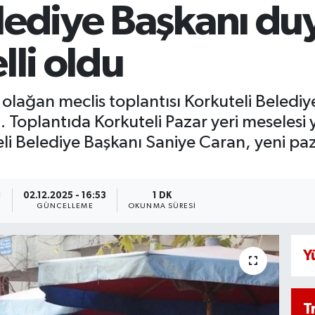
lediye Başkanı du
lli oldu
yı olağan meclis toplantısı Korkuteli Beled
i. Toplantıda Korkuteli Pazar yeri meseles
eli Belediye Başkanı Saniye Caran, yeni paz
1
02.12.2025 - 16:53
1 DK
GÜNCELLEME
OKUNMA SÜRESI
Y
T