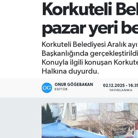
Korkuteli Be
Kültür-Sanat
pazar yeri be
Magazin
Özel haberler
Korkuteli Belediyesi Aralık a
Başkanlığında gerçekleştirild
Sağlık
Konuyla ilgili konuşan Korkut
Halkına duyurdu.
Siyaset
ONUR GÖĞEBAKAN
02.12.2025 - 16:3
Spor
EDITÖR
YAYINLANMA