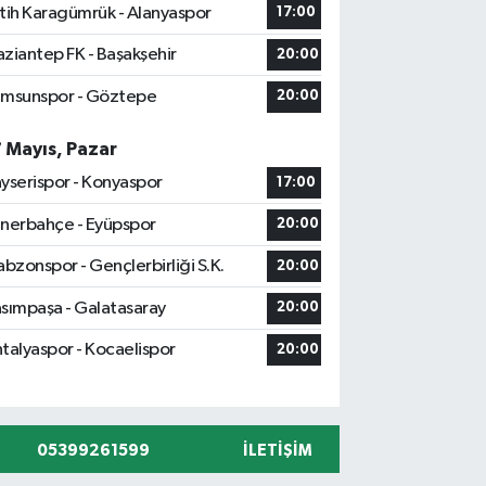
tih Karagümrük - Alanyaspor
17:00
ziantep FK - Başakşehir
20:00
msunspor - Göztepe
20:00
7 Mayıs, Pazar
yserispor - Konyaspor
17:00
nerbahçe - Eyüpspor
20:00
abzonspor - Gençlerbirliği S.K.
20:00
sımpaşa - Galatasaray
20:00
talyaspor - Kocaelispor
20:00
05399261599
İLETIŞIM