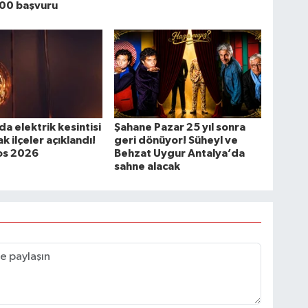
00 başvuru
da elektrik kesintisi
Şahane Pazar 25 yıl sonra
k ilçeler açıklandı!
geri dönüyor! Süheyl ve
os 2026
Behzat Uygur Antalya’da
sahne alacak