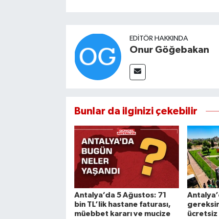
EDITÖR HAKKINDA
Onur Göğebakan
Bunlar da ilginizi çekebilir
Antalya’da 5 Ağustos: 71
Antalya’
bin TL’lik hastane faturası,
gereksin
müebbet kararı ve mucize
ücretsiz