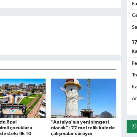
Fa
Ga
Sa
1
Ka
Fe
Tr
Ka
An
da özel
“Antalya’nın yeni simgesi
imli çocuklara
olacak”: 77 metrelik kulede
 destek: İlk 10
çalışmalar sürüyor