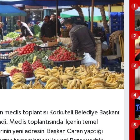
1
2
3
4
an meclis toplantısı Korkuteli Belediye Başkanı
i. Meclis toplantısında ilçenin temel
5
erinin yeni adresini Başkan Caran yaptığı