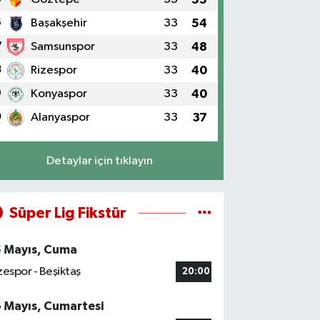
6
Başakşehir
33
54
7
Samsunspor
33
48
8
Rizespor
33
40
9
Konyaspor
33
40
0
Alanyaspor
33
37
Detaylar için tıklayın
Süper Lig Fikstür
5 Mayıs, Cuma
zespor - Beşiktaş
20:00
6 Mayıs, Cumartesi