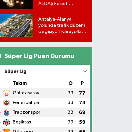
AEDAŞ kesinti
programı
Antalya-Alanya
yolunda trafik düzeni
değişiyor! Karayolları
uyardı
Süper Lig Puan Durumu
Süper Lig
#
Takım
O
P
1
Galatasaray
33
77
2
Fenerbahçe
33
73
3
Trabzonspor
33
69
4
Beşiktaş
33
59
5
Göztepe
33
55