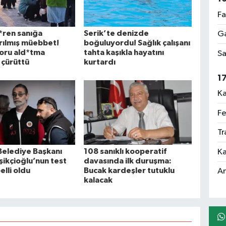
Fa
d*ren sanığa
Serik’te denizde
Ga
ırılmış müebbet!
boğuluyordu! Sağlık çalışanı
oru ald*tma
tahta kaşıkla hayatını
Sa
ı çürüttü
kurtardı
1
Ka
Fe
Tr
Belediye Başkanı
108 sanıklı kooperatif
Ka
şikçioğlu’nun test
davasında ilk duruşma:
elli oldu
Bucak kardeşler tutuklu
An
kalacak