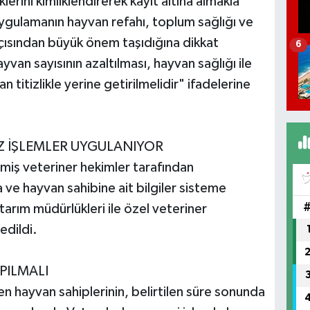
erini kimliklendirerek kayıt altına almakla
ygulamanın hayvan refahı, toplum sağlığı ve
açısından büyük önem taşıdığına dikkat
6
van sayısının azaltılması, hayvan sağlığı ile
 titizlikle yerine getirilmelidir" ifadelerine
İZ İŞLEMLER UYGULANIYOR
ilmiş veteriner hekimler tarafından
 ve hayvan sahibine ait bilgiler sisteme
e tarım müdürlükleri ile özel veteriner
edildi.
PILMALI
n hayvan sahiplerinin, belirtilen süre sonunda