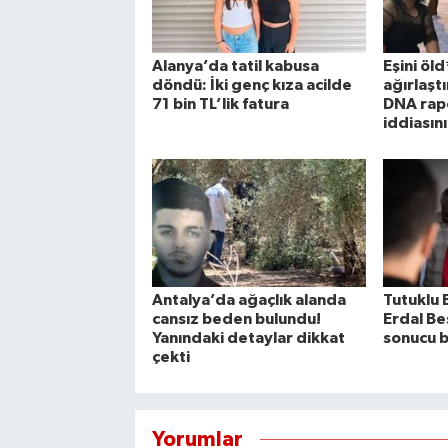
Alanya’da tatil kabusa
Eşini öl
döndü: İki genç kıza acilde
ağırlaşt
71 bin TL’lik fatura
DNA rap
iddiasın
Antalya’da ağaçlık alanda
Tutuklu 
cansız beden bulundu!
Erdal Be
Yanındaki detaylar dikkat
sonucu b
çekti
Yorumlar