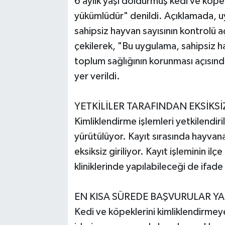
6 aylık yaşı doldurmuş kedi ve köpekl
yükümlüdür" denildi. Açıklamada, u
sahipsiz hayvan sayısının kontrolü 
çekilerek, "Bu uygulama, sahipsiz hay
toplum sağlığının korunması açısından
yer verildi.
YETKİLİLER TARAFINDAN EKSİKS
Kimliklendirme işlemleri yetkilendir
yürütülüyor. Kayıt sırasında hayvana
eksiksiz giriliyor. Kayıt işleminin ilç
kliniklerinde yapılabileceği de ifade 
EN KISA SÜREDE BAŞVURULAR YA
Kedi ve köpeklerini kimliklendirmeye