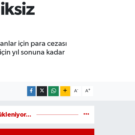
iksiz
nlar için para cezası
çin yıl sonuna kadar
-
+
A
A
ükleniyor...