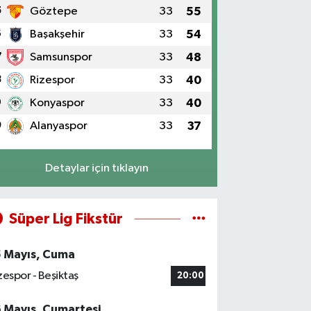
5
Göztepe
33
55
6
Başakşehir
33
54
7
Samsunspor
33
48
8
Rizespor
33
40
9
Konyaspor
33
40
0
Alanyaspor
33
37
Detaylar için tıklayın
Süper Lig Fikstür
5 Mayıs, Cuma
zespor - Beşiktaş
20:00
6 Mayıs, Cumartesi