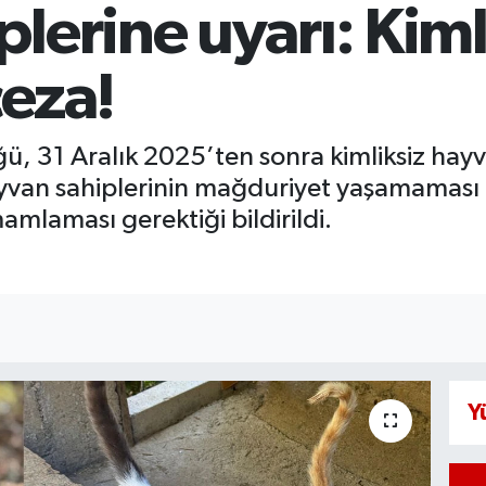
lerine uyarı: Kiml
ceza!
, 31 Aralık 2025’ten sonra kimliksiz hayva
van sahiplerinin mağduriyet yaşamaması i
amlaması gerektiği bildirildi.
Y