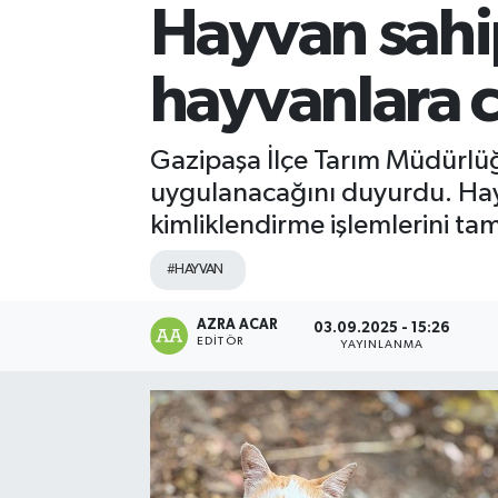
Hayvan sahip
Kültür-Sanat
hayvanlara 
Magazin
Özel haberler
Gazipaşa İlçe Tarım Müdürlüğü
uygulanacağını duyurdu. Hay
Sağlık
kimliklendirme işlemlerini tam
Siyaset
#HAYVAN
Spor
AZRA ACAR
03.09.2025 - 15:26
EDITÖR
YAYINLANMA