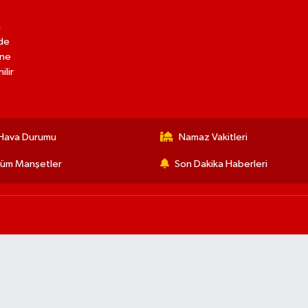
n
lde
ine
ilir
Hava Durumu
Namaz Vakitleri
üm Manşetler
Son Dakika Haberleri