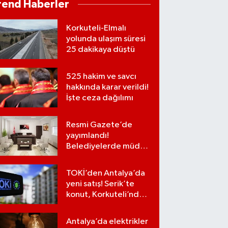
rend Haberler
Korkuteli-Elmalı
yolunda ulaşım süresi
25 dakikaya düştü
525 hakim ve savcı
hakkında karar verildi!
İşte ceza dağılımı
Resmi Gazete’de
yayımlandı!
Belediyelerde müdür
kadroları iptal
edilecek
TOKİ’den Antalya’da
yeni satış! Serik’te
konut, Korkuteli’nde
iş yerleri…
Antalya’da elektrikler