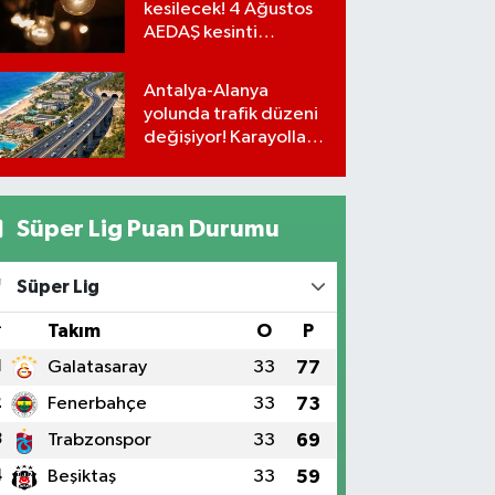
kesilecek! 4 Ağustos
AEDAŞ kesinti
programı
Antalya-Alanya
yolunda trafik düzeni
değişiyor! Karayolları
uyardı
Süper Lig Puan Durumu
Süper Lig
#
Takım
O
P
1
Galatasaray
33
77
2
Fenerbahçe
33
73
3
Trabzonspor
33
69
4
Beşiktaş
33
59