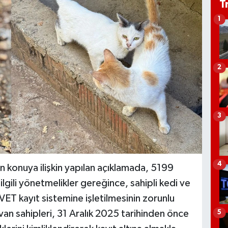
T
1
2
3
4
 konuya ilişkin yapılan açıklamada, 5199
lgili yönetmelikler gereğince, sahipli kedi ve
VET kayıt sistemine işletilmesinin zorunlu
van sahipleri, 31 Aralık 2025 tarihinden önce
5