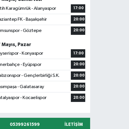
tih Karagümrük - Alanyaspor
17:00
ziantep FK - Başakşehir
20:00
msunspor - Göztepe
20:00
7 Mayıs, Pazar
yserispor - Konyaspor
17:00
nerbahçe - Eyüpspor
20:00
abzonspor - Gençlerbirliği S.K.
20:00
sımpaşa - Galatasaray
20:00
talyaspor - Kocaelispor
20:00
05399261599
İLETIŞIM