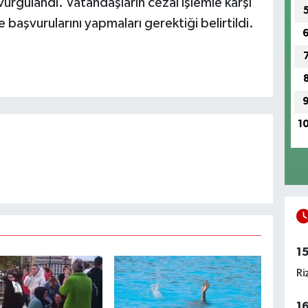
 vurgulandı. Vatandaşların cezai işlemle karşı
 başvurularını yapmaları gerektiği belirtildi.
1
1
Ri
1