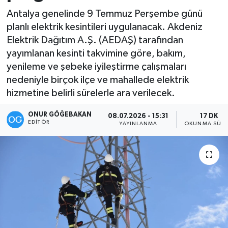
Antalya genelinde 9 Temmuz Perşembe günü
Kültür-Sanat
planlı elektrik kesintileri uygulanacak. Akdeniz
Elektrik Dağıtım A.Ş. (AEDAŞ) tarafından
Magazin
yayımlanan kesinti takvimine göre, bakım,
yenileme ve şebeke iyileştirme çalışmaları
Özel haberler
nedeniyle birçok ilçe ve mahallede elektrik
hizmetine belirli sürelerle ara verilecek.
Sağlık
ONUR GÖĞEBAKAN
08.07.2026 - 15:31
17 DK
Siyaset
EDITÖR
YAYINLANMA
OKUNMA SÜRE
Spor