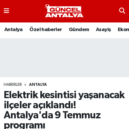
Antalya
Nöbetçi Eczaneler
Antalya
Özel haberler
Gündem
Asayiş
Eko
Asayiş
Hava Durumu
Bilim-Teknoloji
Namaz Vakitleri
Çevre
Trafik Durumu
Dünya
Süper Lig Puan Durumu ve Fikstür
HABERLER
ANTALYA
Elektrik kesintisi yaşanacak
Eğitim
Tüm Manşetler
ilçeler açıklandı!
Ekonomi
Son Dakika Haberleri
Antalya'da 9 Temmuz
programı
Gündem
Haber Arşivi