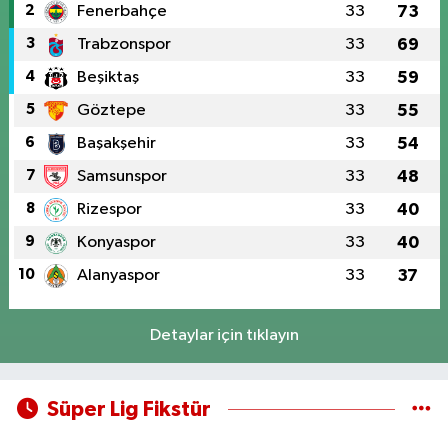
2
Fenerbahçe
33
73
3
Trabzonspor
33
69
4
Beşiktaş
33
59
5
Göztepe
33
55
6
Başakşehir
33
54
7
Samsunspor
33
48
8
Rizespor
33
40
9
Konyaspor
33
40
10
Alanyaspor
33
37
Detaylar için tıklayın
Süper Lig Fikstür