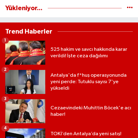
Yükleniyor...
Trend Haberler
1
525 hakim ve savcı hakkında karar
verildi! İşte ceza dağılımı
2
Antalya'da f*huş operasyonunda
yeni perde: Tutuklu sayısı 7'ye
yükseldi
3
Cezaevindeki Muhittin Böcek'e acı
haber!
4
TOKİ’den Antalya’da yeni satış!