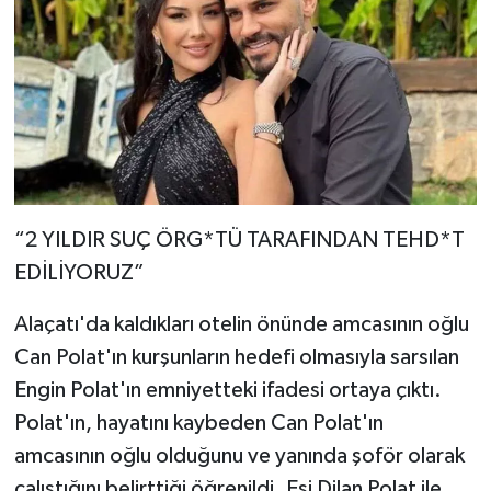
“2 YILDIR SUÇ ÖRG*TÜ TARAFINDAN TEHD*T
EDİLİYORUZ”
Alaçatı'da kaldıkları otelin önünde amcasının oğlu
Can Polat'ın kurşunların hedefi olmasıyla sarsılan
Engin Polat'ın emniyetteki ifadesi ortaya çıktı.
Polat'ın, hayatını kaybeden Can Polat'ın
amcasının oğlu olduğunu ve yanında şoför olarak
çalıştığını belirttiği öğrenildi. Eşi Dilan Polat ile