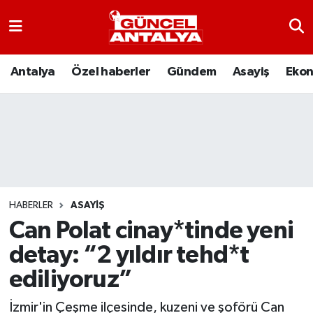
Antalya
Nöbetçi Eczaneler
Antalya
Özel haberler
Gündem
Asayiş
Eko
Asayiş
Hava Durumu
Bilim-Teknoloji
Namaz Vakitleri
Çevre
Trafik Durumu
Dünya
Süper Lig Puan Durumu ve Fikstür
HABERLER
ASAYIŞ
Can Polat cinay*tinde yeni
Eğitim
Tüm Manşetler
detay: “2 yıldır tehd*t
Ekonomi
Son Dakika Haberleri
ediliyoruz”
Gündem
Haber Arşivi
İzmir'in Çeşme ilçesinde, kuzeni ve şoförü Can