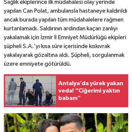
Sağlık ekiplerince ilk müdahalesi olay yerinde
yapılan Can Polat, ambulansla hastaneye kaldırıldı
ancak burada yapılan tüm müdahalelere rağmen
kurtarılamadı. Saldırının ardından kaçan zanlıyı
yakalamak için İzmir İl Emniyet Müdürlüğü ekipleri
şüpheli S.A.'yı kısa süre içerisinde kıskıvrak
yakalayarak gözaltına aldı. Şüpheli, sorgulanmak
üzere emniyete götürüldü.
Antalya’da yürek yakan
veda! “Ciğerimi yaktın
babam”