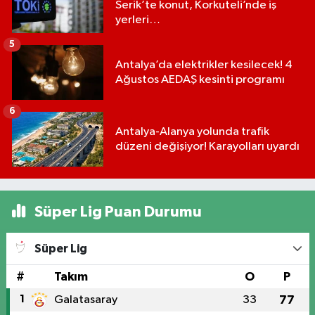
Serik’te konut, Korkuteli’nde iş
yerleri…
5
Antalya’da elektrikler kesilecek! 4
Ağustos AEDAŞ kesinti programı
6
Antalya-Alanya yolunda trafik
düzeni değişiyor! Karayolları uyardı
Süper Lig Puan Durumu
Süper Lig
#
Takım
O
P
1
Galatasaray
33
77