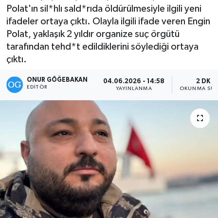
Polat'ın sil*hlı sald*rıda öldürülmesiyle ilgili yeni
Kültür-Sanat
ifadeler ortaya çıktı. Olayla ilgili ifade veren Engin
Polat, yaklaşık 2 yıldır organize suç örgütü
Magazin
tarafından tehd*t edildiklerini söylediği ortaya
çıktı.
Özel haberler
ONUR GÖĞEBAKAN
04.06.2026 - 14:58
2 DK
EDITÖR
YAYINLANMA
OKUNMA SÜR
Sağlık
Siyaset
Spor