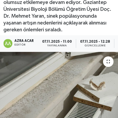
olumsuz etkilemeye devam ediyor. Gaziantep
Üniversitesi Biyoloji Bölümü Öğretim Üyesi Doç.
Kültür-Sanat
Dr. Mehmet Yaran, sinek popülasyonunda
yaşanan artışın nedenlerini açıklayarak alınması
Magazin
gereken önlemleri sıraladı.
Özel haberler
AZRA ACAR
07.11.2025 - 11:00
07.11.2025 - 12:28
EDITÖR
YAYINLANMA
GÜNCELLEME
Sağlık
Siyaset
Spor