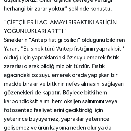
düşünüyoruz. Onun dışında çevreye verdiği
herhangi bir zarar yoktur" şeklinde konuştu.
“ÇİFTÇİLER İLAÇLAMAYI BIRAKTIKLARI İÇİN
YOĞUNLUKLARI ARTTI”
Sineklerin "Antep fıstığı psilidi" olduğunu bildiren
Yaran, "Bu sinek türü ‘Antep fıstığının yaprak biti'
olduğu için yapraklardaki öz suyu emerek fıstık
zararlısı olarak bildiğimiz bir türdür. Fıstık
ağacındaki öz suyu emerek orada yapışkan bir
madde bırakır ve bitkinin nefes almasını sağlayan
gözenekleri de kapatır. Böylece bitki hem
karbondioksit alımı hem oksijen salınımını veya
fotosentez faaliyetlerini geciktirdiği için
yeterince büyüyemez, yapraklar yeterince
gelişemez ve ürün kaybına neden olur ya da