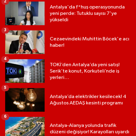
2
Antalya'da f*huş operasyonunda
yeni perde: Tutuklu sayısı 7'ye
yükseldi
3
Cezaevindeki Muhittin Böcek'e acı
haber!
4
TOKİ’den Antalya’da yeni satış!
Serik’te konut, Korkuteli’nde iş
yerleri…
5
Antalya’da elektrikler kesilecek! 4
Ağustos AEDAŞ kesinti programı
6
Antalya-Alanya yolunda trafik
düzeni değişiyor! Karayolları uyardı