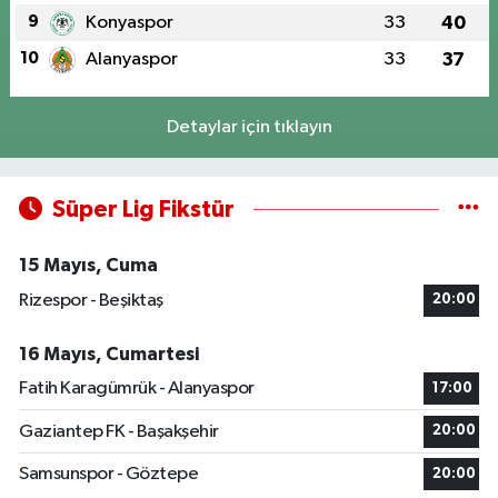
9
Konyaspor
33
40
10
Alanyaspor
33
37
Detaylar için tıklayın
Süper Lig Fikstür
15 Mayıs, Cuma
Rizespor - Beşiktaş
20:00
16 Mayıs, Cumartesi
Fatih Karagümrük - Alanyaspor
17:00
Gaziantep FK - Başakşehir
20:00
Samsunspor - Göztepe
20:00