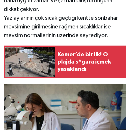
daha uygun zaman ve şartları oluşturduğuna
dikkat çekiyor.
Yaz aylarının çok sıcak geçtiği kentte sonbahar
mevsimine girilmesine rağmen sıcaklıklar ise
mevsim normallerinin üzerinde seyrediyor.
Kemer’de bir ilk! O
plajda s*gara içmek
yasaklandı