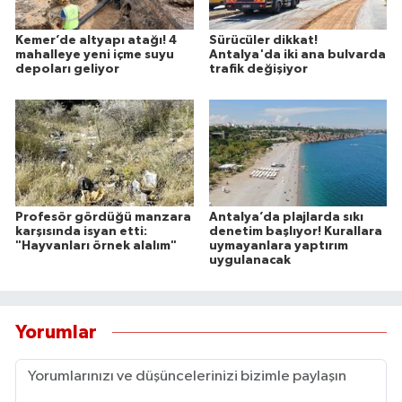
Kemer’de altyapı atağı! 4
Sürücüler dikkat!
mahalleye yeni içme suyu
Antalya'da iki ana bulvarda
depoları geliyor
trafik değişiyor
Profesör gördüğü manzara
Antalya’da plajlarda sıkı
karşısında isyan etti:
denetim başlıyor! Kurallara
"Hayvanları örnek alalım"
uymayanlara yaptırım
uygulanacak
Yorumlar