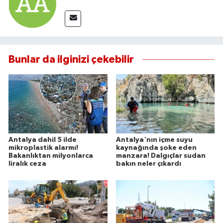
Bunlar da ilginizi çekebilir
Antalya dahil 5 ilde
Antalya'nın içme suyu
mikroplastik alarmı!
kaynağında şoke eden
Bakanlıktan milyonlarca
manzara! Dalgıçlar sudan
liralık ceza
bakın neler çıkardı