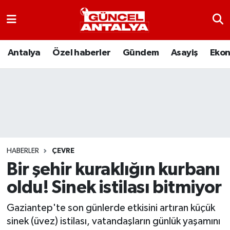
Antalya
Nöbetçi Eczaneler
Antalya
Özel haberler
Gündem
Asayiş
Eko
Asayiş
Hava Durumu
Bilim-Teknoloji
Namaz Vakitleri
Çevre
Trafik Durumu
Dünya
Süper Lig Puan Durumu ve Fikstür
HABERLER
ÇEVRE
Bir şehir kuraklığın kurbanı
Eğitim
Tüm Manşetler
oldu! Sinek istilası bitmiyor
Ekonomi
Son Dakika Haberleri
Gaziantep'te son günlerde etkisini artıran küçük
sinek (üvez) istilası, vatandaşların günlük yaşamını
Gündem
Haber Arşivi