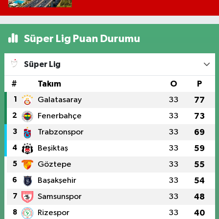
Süper Lig Puan Durumu
Süper Lig
#
Takım
O
P
1
Galatasaray
33
77
2
Fenerbahçe
33
73
3
Trabzonspor
33
69
4
Beşiktaş
33
59
5
Göztepe
33
55
6
Başakşehir
33
54
7
Samsunspor
33
48
8
Rizespor
33
40