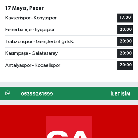
17 Mayıs, Pazar
Kayserispor - Konyaspor
17:00
Fenerbahçe - Eyüpspor
20:00
Trabzonspor - Gençlerbirliği S.K.
20:00
Kasımpaşa - Galatasaray
20:00
Antalyaspor - Kocaelispor
20:00
05399261599
İLETIŞIM