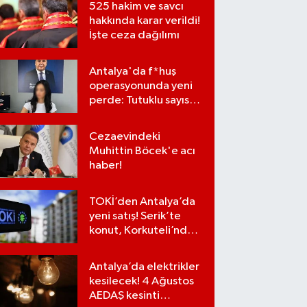
525 hakim ve savcı
hakkında karar verildi!
İşte ceza dağılımı
Antalya'da f*huş
operasyonunda yeni
perde: Tutuklu sayısı
7'ye yükseldi
Cezaevindeki
Muhittin Böcek'e acı
haber!
TOKİ’den Antalya’da
yeni satış! Serik’te
konut, Korkuteli’nde
iş yerleri…
Antalya’da elektrikler
kesilecek! 4 Ağustos
AEDAŞ kesinti