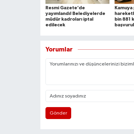
Resmi Gazete’de
Kamuya 
yayımlandı! Belediyelerde
hareketl
müdür kadroları iptal
bin 881 
edilecek
başvurul
Yorumlar
Gönder