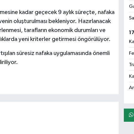
Ga
irmesine kadar geçecek 9 aylık süreçte, nafaka
Sa
çevenin oluşturulması bekleniyor. Hazırlanacak
rlenmesi, tarafların ekonomik durumları ve
1
ıklarda yeni kriterler getirmesi öngörülüyor.
Ka
rtışılan süresiz nafaka uygulamasında önemli
Fe
riliyor.
Tr
Ka
An