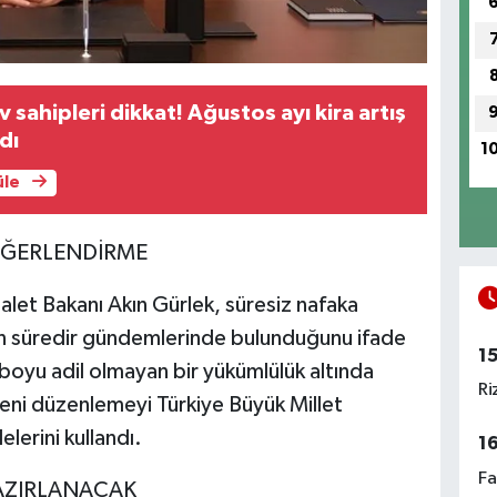
ev sahipleri dikkat! Ağustos ayı kira artış
dı
1
üle
EĞERLENDİRME
let Bakanı Akın Gürlek, süresiz nafaka
zun süredir gündemlerinde bulunduğunu ifade
1
 boyu adil olmayan bir yükümlülük altında
Ri
ni düzenlemeyi Türkiye Büyük Millet
elerini kullandı.
1
Fa
HAZIRLANACAK