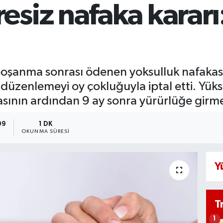
esiz nafaka karar
şanma sonrası ödenen yoksulluk nafakasın
üzenlemeyi oy çokluğuyla iptal etti. Yüks
ının ardından 9 ay sonra yürürlüğe girme
09
1 DK
OKUNMA SÜRESI
Y
T
1