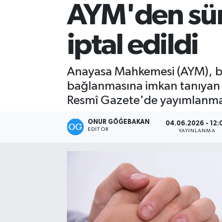
AYM'den sür
Kültür-Sanat
iptal edildi
Magazin
Özel haberler
Anayasa Mahkemesi (AYM), bo
bağlanmasına imkan tanıyan d
Sağlık
Resmî Gazete'de yayımlanmas
Siyaset
ONUR GÖĞEBAKAN
04.06.2026 - 12:
EDITÖR
YAYINLANMA
Spor