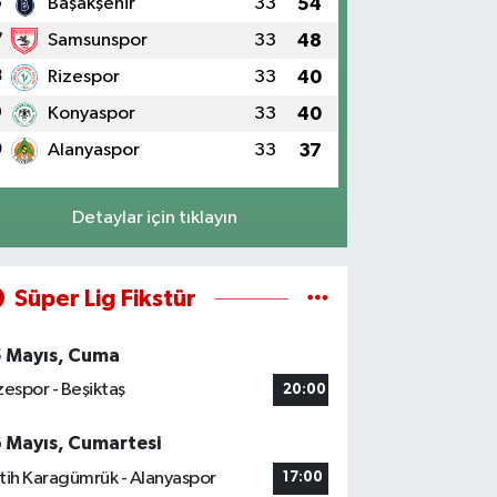
6
Başakşehir
33
54
7
Samsunspor
33
48
8
Rizespor
33
40
9
Konyaspor
33
40
0
Alanyaspor
33
37
Detaylar için tıklayın
Süper Lig Fikstür
5 Mayıs, Cuma
zespor - Beşiktaş
20:00
6 Mayıs, Cumartesi
tih Karagümrük - Alanyaspor
17:00