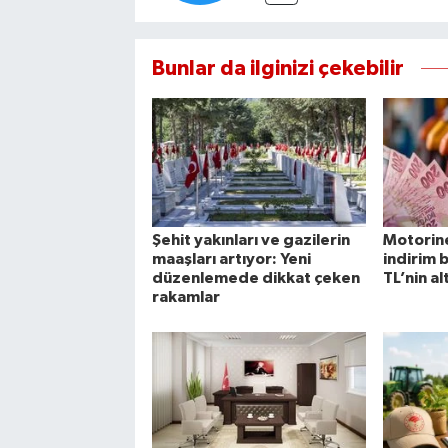
Bunlar da ilginizi çekebilir
Şehit yakınları ve gazilerin
Motorine
maaşları artıyor: Yeni
indirim 
düzenlemede dikkat çeken
TL’nin al
rakamlar