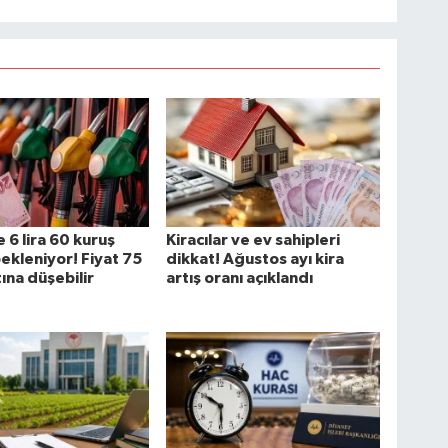
 6 lira 60 kuruş
Kiracılar ve ev sahipleri
bekleniyor! Fiyat 75
dikkat! Ağustos ayı kira
tına düşebilir
artış oranı açıklandı