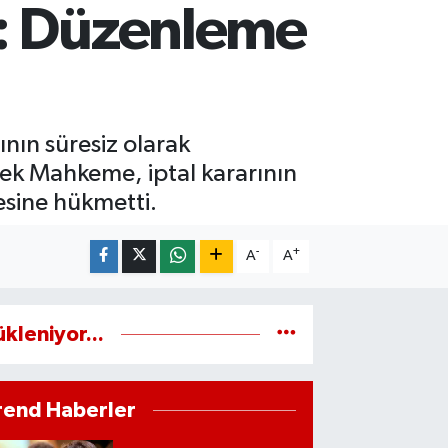
ı: Düzenleme
ın süresiz olarak
ek Mahkeme, iptal kararının
sine hükmetti.
-
+
A
A
ükleniyor...
rend Haberler