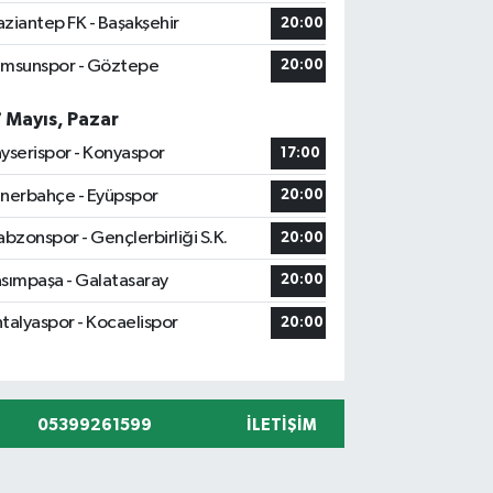
ziantep FK - Başakşehir
20:00
msunspor - Göztepe
20:00
7 Mayıs, Pazar
yserispor - Konyaspor
17:00
nerbahçe - Eyüpspor
20:00
abzonspor - Gençlerbirliği S.K.
20:00
sımpaşa - Galatasaray
20:00
talyaspor - Kocaelispor
20:00
05399261599
İLETIŞIM