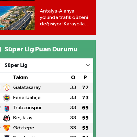
programı
Antalya-Alanya
yolunda trafik düzeni
değişiyor! Karayolları
uyardı
Süper Lig Puan Durumu
Süper Lig
#
Takım
O
P
1
Galatasaray
33
77
2
Fenerbahçe
33
73
3
Trabzonspor
33
69
4
Beşiktaş
33
59
5
Göztepe
33
55