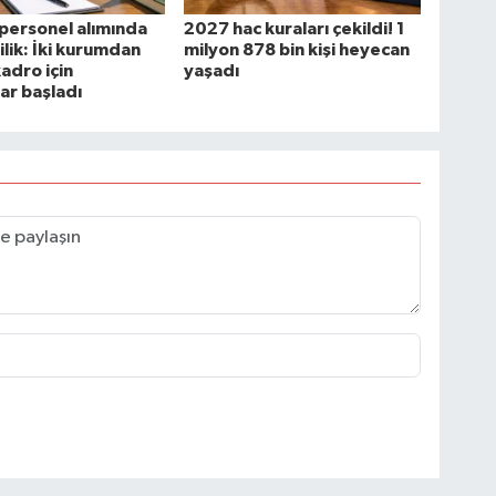
personel alımında
2027 hac kuraları çekildi! 1
ilik: İki kurumdan
milyon 878 bin kişi heyecan
kadro için
yaşadı
ar başladı