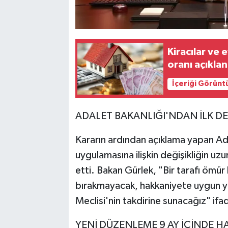
Kiracılar ve 
oranı açıklan
İçeriği Görünt
ADALET BAKANLIĞI'NDAN İLK D
Kararın ardından açıklama yapan Ada
uygulamasına ilişkin değişikliğin u
etti. Bakan Gürlek, "Bir tarafı ömür
bırakmayacak, hakkaniyete uygun ye
Meclisi'nin takdirine sunacağız" ifad
YENİ DÜZENLEME 9 AY İÇİNDE 