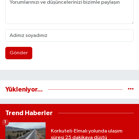
Gönder
Yükleniyor...
Trend Haberler
1
Korkuteli-Elmalı yolunda ulaşım
süresi 25 dakikaya düştü