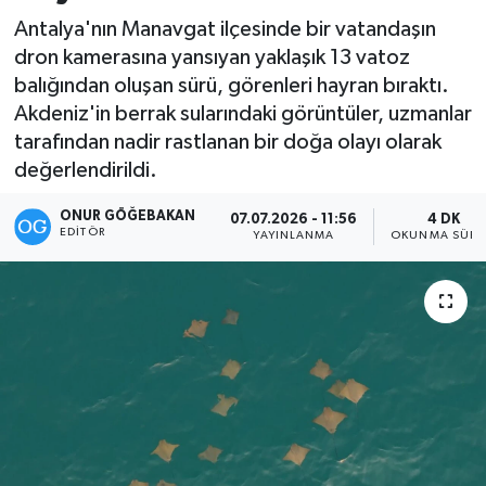
Antalya'nın Manavgat ilçesinde bir vatandaşın
Kültür-Sanat
dron kamerasına yansıyan yaklaşık 13 vatoz
balığından oluşan sürü, görenleri hayran bıraktı.
Magazin
Akdeniz'in berrak sularındaki görüntüler, uzmanlar
tarafından nadir rastlanan bir doğa olayı olarak
Özel haberler
değerlendirildi.
Sağlık
ONUR GÖĞEBAKAN
07.07.2026 - 11:56
4 DK
EDITÖR
YAYINLANMA
OKUNMA SÜRE
Siyaset
Spor