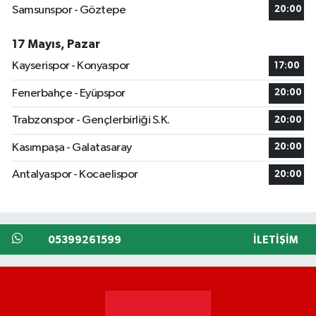
Samsunspor - Göztepe
20:00
17 Mayıs, Pazar
Kayserispor - Konyaspor
17:00
Fenerbahçe - Eyüpspor
20:00
Trabzonspor - Gençlerbirliği S.K.
20:00
Kasımpaşa - Galatasaray
20:00
Antalyaspor - Kocaelispor
20:00
05399261599
İLETIŞIM