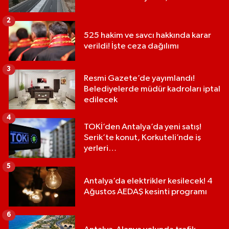
2
525 hakim ve savcı hakkında karar
verildi! İşte ceza dağılımı
3
Resmi Gazete’de yayımlandı!
Belediyelerde müdür kadroları iptal
edilecek
4
TOKİ’den Antalya’da yeni satış!
Serik’te konut, Korkuteli’nde iş
yerleri…
5
Antalya’da elektrikler kesilecek! 4
Ağustos AEDAŞ kesinti programı
6