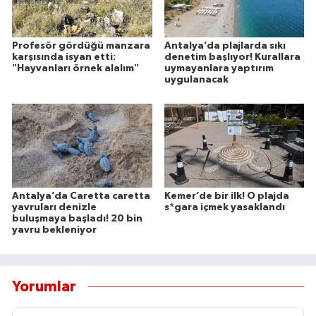
Profesör gördüğü manzara
Antalya’da plajlarda sıkı
karşısında isyan etti:
denetim başlıyor! Kurallara
"Hayvanları örnek alalım"
uymayanlara yaptırım
uygulanacak
Antalya’da Caretta caretta
Kemer’de bir ilk! O plajda
yavruları denizle
s*gara içmek yasaklandı
buluşmaya başladı! 20 bin
yavru bekleniyor
Yorumlar