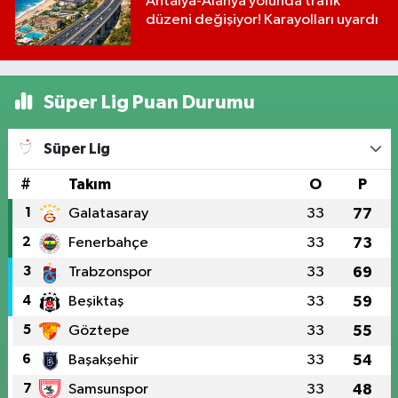
Antalya-Alanya yolunda trafik
düzeni değişiyor! Karayolları uyardı
Süper Lig Puan Durumu
Süper Lig
#
Takım
O
P
1
Galatasaray
33
77
2
Fenerbahçe
33
73
3
Trabzonspor
33
69
4
Beşiktaş
33
59
5
Göztepe
33
55
6
Başakşehir
33
54
7
Samsunspor
33
48