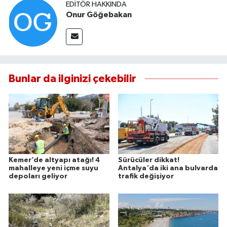
EDITÖR HAKKINDA
Onur Göğebakan
Bunlar da ilginizi çekebilir
Kemer’de altyapı atağı! 4
Sürücüler dikkat!
mahalleye yeni içme suyu
Antalya'da iki ana bulvarda
depoları geliyor
trafik değişiyor