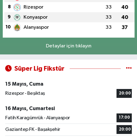
8
Rizespor
33
40
9
Konyaspor
33
40
10
Alanyaspor
33
37
Detaylar için tıklayın
Süper Lig Fikstür
15 Mayıs, Cuma
Rizespor - Beşiktaş
20:00
16 Mayıs, Cumartesi
Fatih Karagümrük - Alanyaspor
17:00
Gaziantep FK - Başakşehir
20:00