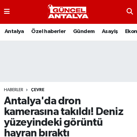
Antalya
Nöbetçi Eczaneler
Antalya
Özel haberler
Gündem
Asayiş
Eko
Asayiş
Hava Durumu
Bilim-Teknoloji
Namaz Vakitleri
Çevre
Trafik Durumu
Dünya
Süper Lig Puan Durumu ve Fikstür
HABERLER
ÇEVRE
Antalya'da dron
Eğitim
Tüm Manşetler
kamerasına takıldı! Deniz
Ekonomi
Son Dakika Haberleri
yüzeyindeki görüntü
hayran bıraktı
Gündem
Haber Arşivi