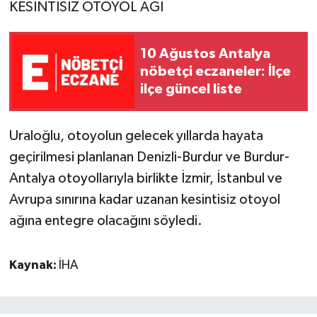
KESİNTİSİZ OTOYOL AĞI
10 Ağustos Antalya
nöbetçi eczaneler: İlçe
ilçe güncel liste
Uraloğlu, otoyolun gelecek yıllarda hayata
geçirilmesi planlanan Denizli-Burdur ve Burdur-
Antalya otoyollarıyla birlikte İzmir, İstanbul ve
Avrupa sınırına kadar uzanan kesintisiz otoyol
ağına entegre olacağını söyledi.
Kaynak:
İHA