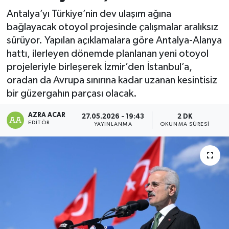
Antalya’yı Türkiye’nin dev ulaşım ağına
Kültür-Sanat
bağlayacak otoyol projesinde çalışmalar aralıksız
sürüyor. Yapılan açıklamalara göre Antalya-Alanya
Magazin
hattı, ilerleyen dönemde planlanan yeni otoyol
projeleriyle birleşerek İzmir’den İstanbul’a,
Özel haberler
oradan da Avrupa sınırına kadar uzanan kesintisiz
bir güzergahın parçası olacak.
Sağlık
AZRA ACAR
27.05.2026 - 19:43
2 DK
Siyaset
EDITÖR
YAYINLANMA
OKUNMA SÜRESI
Spor