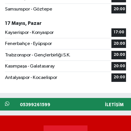
Samsunspor - Göztepe
20:00
17 Mayıs, Pazar
Kayserispor - Konyaspor
17:00
Fenerbahçe - Eyüpspor
20:00
Trabzonspor - Gençlerbirliği S.K.
20:00
Kasımpaşa - Galatasaray
20:00
Antalyaspor - Kocaelispor
20:00
05399261599
İLETIŞIM