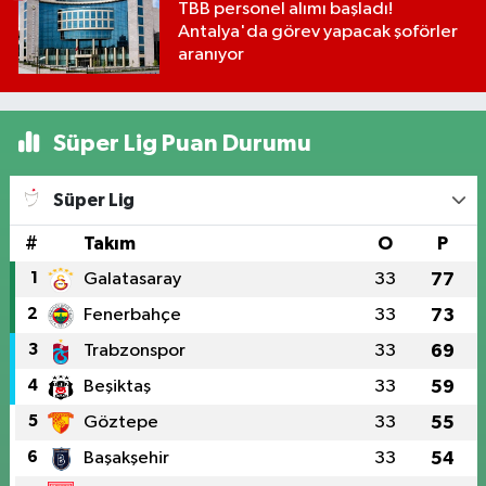
TBB personel alımı başladı!
Antalya'da görev yapacak şoförler
aranıyor
Süper Lig Puan Durumu
Süper Lig
#
Takım
O
P
1
Galatasaray
33
77
2
Fenerbahçe
33
73
3
Trabzonspor
33
69
4
Beşiktaş
33
59
5
Göztepe
33
55
6
Başakşehir
33
54