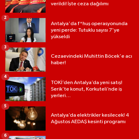
verildi! İşte ceza dağılımı
2
Antalya'da f*huş operasyonunda
yeni perde: Tutuklu sayısı 7'ye
yükseldi
3
Cezaevindeki Muhittin Böcek'e acı
haber!
4
TOKİ’den Antalya’da yeni satış!
Serik’te konut, Korkuteli’nde iş
yerleri…
5
Antalya’da elektrikler kesilecek! 4
Ağustos AEDAŞ kesinti programı
6