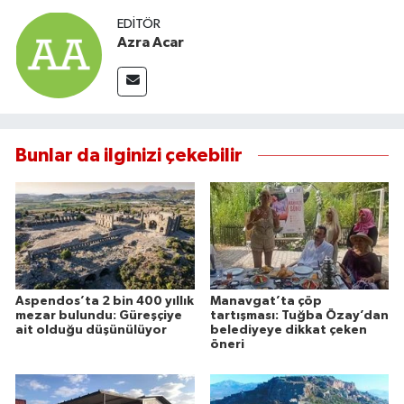
EDITÖR
Azra Acar
Bunlar da ilginizi çekebilir
Aspendos’ta 2 bin 400 yıllık
Manavgat’ta çöp
mezar bulundu: Güreşçiye
tartışması: Tuğba Özay’dan
ait olduğu düşünülüyor
belediyeye dikkat çeken
öneri