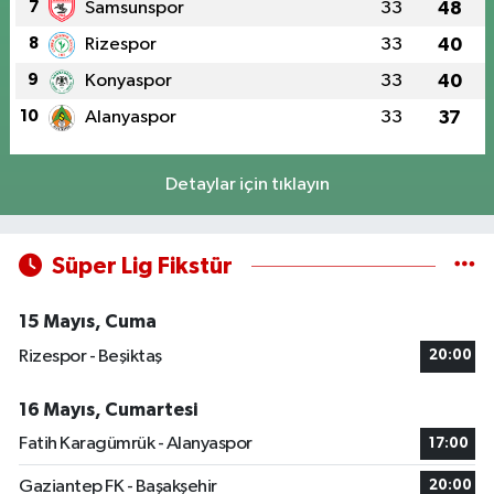
7
Samsunspor
33
48
8
Rizespor
33
40
9
Konyaspor
33
40
10
Alanyaspor
33
37
Detaylar için tıklayın
Süper Lig Fikstür
15 Mayıs, Cuma
Rizespor - Beşiktaş
20:00
16 Mayıs, Cumartesi
Fatih Karagümrük - Alanyaspor
17:00
Gaziantep FK - Başakşehir
20:00