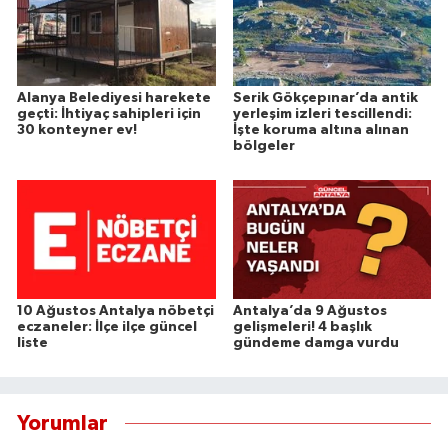
Alanya Belediyesi harekete
Serik Gökçepınar’da antik
geçti: İhtiyaç sahipleri için
yerleşim izleri tescillendi:
30 konteyner ev!
İşte koruma altına alınan
bölgeler
10 Ağustos Antalya nöbetçi
Antalya’da 9 Ağustos
eczaneler: İlçe ilçe güncel
gelişmeleri! 4 başlık
liste
gündeme damga vurdu
Yorumlar