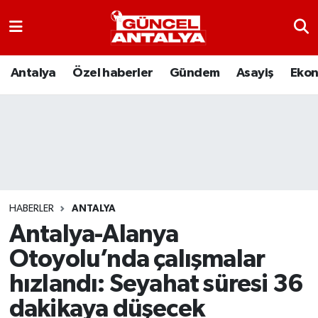
Antalya
Nöbetçi Eczaneler
Antalya
Özel haberler
Gündem
Asayiş
Eko
Asayiş
Hava Durumu
Bilim-Teknoloji
Namaz Vakitleri
Çevre
Trafik Durumu
Dünya
Süper Lig Puan Durumu ve Fikstür
HABERLER
ANTALYA
Antalya-Alanya
Eğitim
Tüm Manşetler
Otoyolu’nda çalışmalar
Ekonomi
Son Dakika Haberleri
hızlandı: Seyahat süresi 36
dakikaya düşecek
Gündem
Haber Arşivi